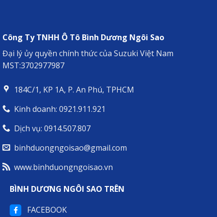
XL7
HÀNH
HYBRID
CHUYÊN
–
CHỞ
NGƯỜI
BẠN
Công Ty TNHH Ô Tô Bình Dương Ngôi Sao
ĐỒNG
HÀNH
Đại lý ủy quyền chính thức của Suzuki Việt Nam
LÝ
MST:3702977987
TƯỞNG
CHO
MỌI
184C/1, KP 1A, P. An Phú, TPHCM
HÀNH
TRÌNH
Kinh doanh: 0921.911.921
Dịch vụ: 0914.507.807
binhduongngoisao@gmail.com
www.binhduongngoisao.vn
BÌNH DƯƠNG NGÔI SAO TRÊN
FACEBOOK