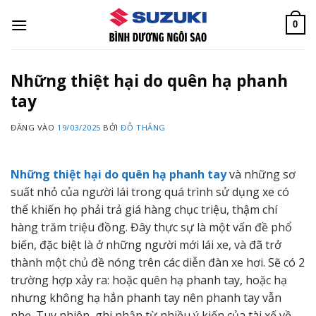
Bỏ
qua
0
nội
dung
Những thiệt hại do quên hạ phanh
tay
ĐĂNG VÀO
19/03/2025
BỞI
ĐỖ THẮNG
Những thiệt hại do quên hạ phanh tay
và những sơ
suất nhỏ của người lái trong quá trình sử dụng xe có
thể khiến họ phải trả giá hàng chục triệu, thậm chí
hàng trăm triệu đồng. Đây thực sự là một vấn đề phổ
biến, đặc biệt là ở những người mới lái xe, và đã trở
thành một chủ đề nóng trên các diễn đàn xe hơi. Sẽ có 2
trường hợp xảy ra: hoặc quên hạ phanh tay, hoặc hạ
nhưng không hạ hẳn phanh tay nên phanh tay vẫn
nhẹ. Tuy nhiên, ghi nhận từ nhiều ý kiến ​​của tài xế về