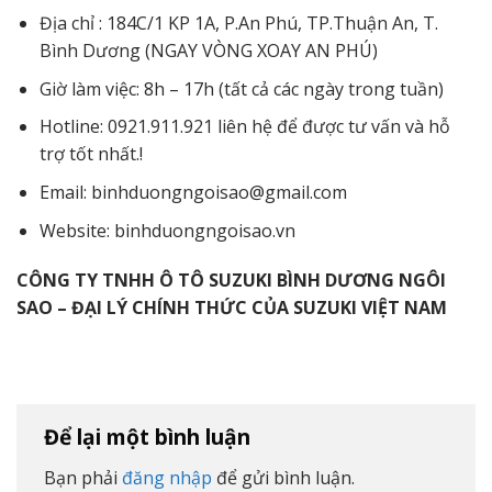
Địa chỉ : 184C/1 KP 1A, P.An Phú, TP.Thuận An, T.
Bình Dương (NGAY VÒNG XOAY AN PHÚ)
Giờ làm việc: 8h – 17h (tất cả các ngày trong tuần)
Hotline: 0921.911.921 liên hệ để được tư vấn và hỗ
trợ tốt nhất.!
Email: binhduongngoisao@gmail.com
Website: binhduongngoisao.vn
CÔNG TY TNHH Ô TÔ SUZUKI BÌNH DƯƠNG NGÔI
SAO – ĐẠI LÝ CHÍNH THỨC CỦA SUZUKI VIỆT NAM
Để lại một bình luận
Bạn phải
đăng nhập
để gửi bình luận.