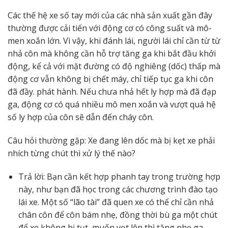
Các thế hệ xe số tay mới của các nhà sản xuất gần đây
thường được cải tiến với động cơ có công suất và mô-
men xoắn lớn. Vì vậy, khi đánh lái, người lái chỉ cần từ từ
nhả côn mà không cần hỗ trợ tăng ga khi bắt đầu khởi
động, kể cả với mặt đường có độ nghiêng (dốc) thấp mà
động cơ vẫn không bị chết máy, chỉ tiếp tục ga khi côn
đã đầy. phát hành. Nếu chưa nhả hết ly hợp mà đã đạp
ga, động cơ có quá nhiều mô men xoắn và vượt quá hệ
số ly hợp của côn sẽ dẫn đến cháy côn.
Câu hỏi thường gặp: Xe đang lên dốc mà bị kẹt xe phải
nhích từng chút thì xử lý thế nào?
Trả lời: Bạn cần kết hợp phanh tay trong trường hợp
này, như bạn đã học trong các chương trình đào tạo
lái xe. Một số “lão tài” đã quen xe có thể chỉ cần nhả
chân côn để côn bám nhẹ, đồng thời bù ga một chút
để xe không bị tụt, muốn vọt lên thì tăng nhẹ ga,