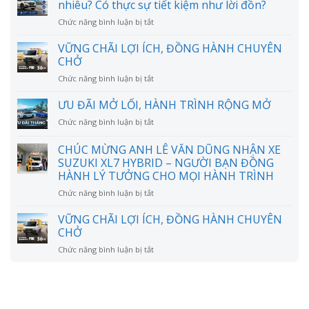
nhiêu? Có thực sự tiết kiệm như lời đồn?
ở
Chức năng bình luận bị tắt
Chi
phí
VỮNG CHÃI LỢI ÍCH, ĐỒNG HÀNH CHUYÊN
nuôi
CHỞ
Suzuki
ở
Chức năng bình luận bị tắt
XL7
VỮNG
mỗi
CHÃI
ƯU ĐÃI MỞ LỐI, HÀNH TRÌNH RỘNG MỞ
tháng
LỢI
bao
ở
Chức năng bình luận bị tắt
ÍCH,
nhiêu?
ƯU
ĐỒNG
Có
ĐÃI
CHÚC MỪNG ANH LÊ VĂN DŨNG NHẬN XE
HÀNH
thực
MỞ
CHUYÊN
SUZUKI XL7 HYBRID – NGƯỜI BẠN ĐỒNG
sự
LỐI,
CHỞ
HÀNH LÝ TƯỞNG CHO MỌI HÀNH TRÌNH
tiết
HÀNH
kiệm
TRÌNH
ở
Chức năng bình luận bị tắt
như
RỘNG
CHÚC
lời
MỞ
MỪNG
VỮNG CHÃI LỢI ÍCH, ĐỒNG HÀNH CHUYÊN
đồn?
ANH
CHỞ
LÊ
ở
Chức năng bình luận bị tắt
VĂN
VỮNG
DŨNG
CHÃI
NHẬN
LỢI
XE
ÍCH,
SUZUKI
ĐỒNG