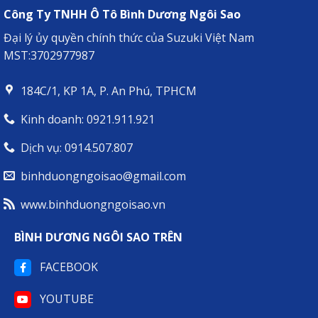
Công Ty TNHH Ô Tô Bình Dương Ngôi Sao
Đại lý ủy quyền chính thức của Suzuki Việt Nam
MST:3702977987
184C/1, KP 1A, P. An Phú, TPHCM
Kinh doanh: 0921.911.921
Dịch vụ: 0914.507.807
binhduongngoisao@gmail.com
www.binhduongngoisao.vn
BÌNH DƯƠNG NGÔI SAO TRÊN
FACEBOOK
YOUTUBE