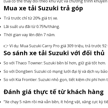
(Giá có thể thay đổi theo khu vực và chương trình khuyến
Mua xe tải Suzuki trả góp
Trả trước chỉ từ 20% giá trị xe.
Lãi suất ưu đãi từ 0.75%/tháng.
Thời gian vay lên đến 7 năm.
👉 Ví dụ: Mua Suzuki Carry Pro giá 309 triệu, trả trước 92 
So sánh xe tải Suzuki với đối thủ
So với Thaco Towner: Suzuki bền bỉ hơn, giữ giá tốt hơn.
So với Dongben: Suzuki có mạng lưới đại lý và dịch vụ bả
So với Kia Frontier: Suzuki nhỏ gọn, tiết kiệm chi phí hơn 
Đánh giá thực tế từ khách hàng
“Xe chạy 5 năm rồi mà vẫn bền, ít hỏng vặt, xăng cực kỳ t