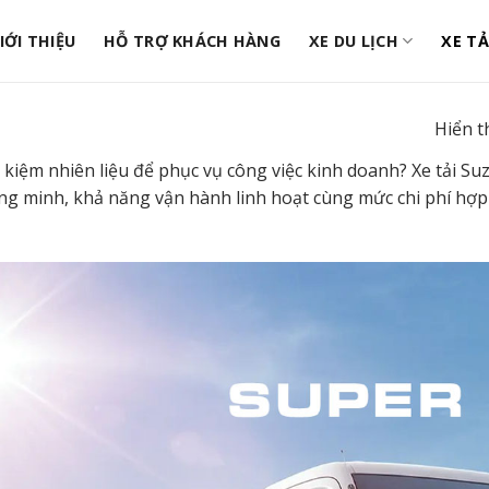
IỚI THIỆU
HỖ TRỢ KHÁCH HÀNG
XE DU LỊCH
XE TẢ
Hiển th
t kiệm nhiên liệu để phục vụ công việc kinh doanh? Xe tải S
ng minh, khả năng vận hành linh hoạt cùng mức chi phí hợp l