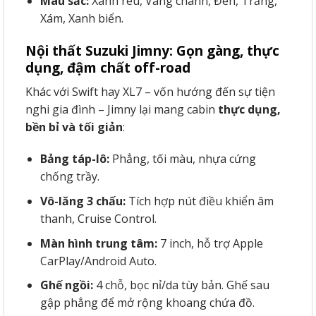
Màu sắc:
Xanh rêu, Vàng chanh, Đen, Trắng,
Xám, Xanh biển.
Nội thất Suzuki Jimny: Gọn gàng, thực
dụng, đậm chất off-road
Khác với Swift hay XL7 – vốn hướng đến sự tiện
nghi gia đình – Jimny lại mang cabin
thực dụng,
bền bỉ và tối giản
:
Bảng táp-lô:
Phẳng, tối màu, nhựa cứng
chống trầy.
Vô-lăng 3 chấu:
Tích hợp nút điều khiển âm
thanh, Cruise Control.
Màn hình trung tâm:
7 inch, hỗ trợ Apple
CarPlay/Android Auto.
Ghế ngồi:
4 chỗ, bọc nỉ/da tùy bản. Ghế sau
gập phẳng để mở rộng khoang chứa đồ.