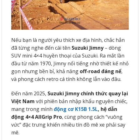
Nếu bạn là người yêu thích xe địa hình, chắc hẳn
đã từng nghe đến cái tên
Suzuki Jimny
– dòng
SUV mini 4×4 huyền thoại của Suzuki. Ra mắt lần
đầu từ năm 1970, Jimny nổi tiếng nhờ thiết kế nhỏ
gọn nhưng bền bỉ, khả năng
off-road đáng nể
,
và phong cách retro cá tính không lẫn vào đâu.
Đến năm 2025,
Suzuki Jimny chính thức quay lại
Việt Nam
với phiên bản nhập khẩu nguyên chiếc,
mang trong mình
động cơ K15B 1.5L
, hệ dẫn
động 4×4 AllGrip Pro
, cùng phong cách “vuông
vức” đặc trưng khiến nhiều tín đồ mê xe phải say
mê.