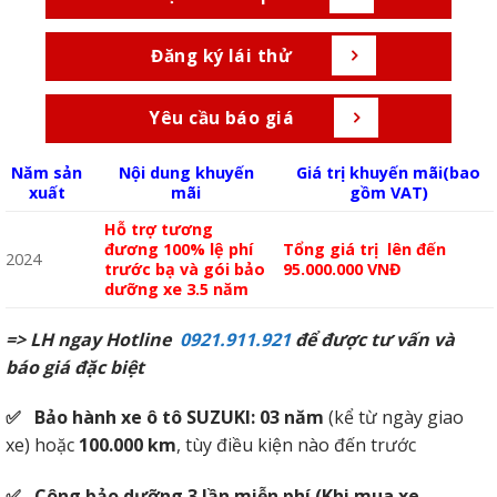
Đăng ký lái thử
Yêu cầu báo giá
Năm sản
Nội dung khuyến
Giá trị khuyến mãi(bao
xuất
mãi
gồm VAT)
Hỗ trợ tương
đương 100% lệ phí
Tổng giá trị lên đến
2024
trước bạ và gói bảo
95.000.000 VNĐ
dưỡng xe 3.5 năm
=> LH ngay Hotline
0921.911.921
để được tư vấn và
báo giá đặc biệt
✅
Bảo hành xe ô tô SUZUKI
:
03 năm
(kể từ ngày giao
xe)
hoặc
100.000 km
, tùy điều kiện nào đến trước
✅ Công bảo dưỡng 3 lần miễn phí (Khi mua xe