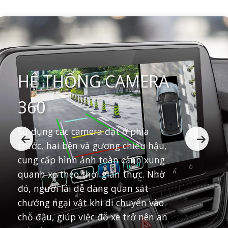
HỆ THỐNG CAMERA
360
Sử dụng các camera đặt ở phía
trước, hai bên và gương chiếu hậu,
cung cấp hình ảnh toàn cảnh xung
quanh xe theo thời gian thực. Nhờ
đó, người lái dễ dàng quan sát
chướng ngại vật khi di chuyển vào
chỗ đậu, giúp việc đỗ xe trở nên an