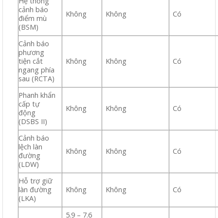
Hệ thống
cảnh báo
Không
Không
Có
điểm mù
(BSM)
Cảnh báo
phương
tiện cắt
Không
Không
Có
ngang phía
sau (RCTA)
Phanh khẩn
cấp tự
Không
Không
Có
động
(DSBS II)
Cảnh báo
lệch làn
Không
Không
Có
đường
(LDW)
Hỗ trợ giữ
làn đường
Không
Không
Có
(LKA)
5.9 – 7.6