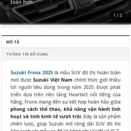
toàn hơn.
1
/
2
MÔ TẢ
THÔNG TIN BỔ SUNG
Suzuki Fronx 2025
là mẫu SUV đô thị hoàn toàn
mới được
Suzuki Việt Nam
chính thức giới thiệu
tới người tiêu dùng trong năm 2025.
Được phát
triển dựa trên nền tảng Heartect nổi tiếng của
hãng, Fronx mang đến sự kết hợp hoàn hảo giữa
phong cách thể thao, khả năng vận hành linh
hoạt và tính kinh tế vượt trội
. Đây là sản phẩm
chiến lược, giúp Suzuki mở rộng dải SUV đô thị
bên cạnh các mẫu xe đã có tiếng như Swift và XL7.