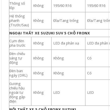
Thông số
Không
195/60 R16
195/60 R16
lốp
Hệ thống
phanh
Không
Đĩa/Tang trống
Đĩa/Tang trố
(Trước/Sau)
NGOẠI THẤT XE SUZUKI SUV 5 CHỖ FRONX
Cụm đèn
Không
LED đa phản xạ
LED đa phản 
pha trước
Đèn chiếu
sáng tự
Không
Không
Có
động
Đèn ban
Không
Không
Có
ngày (DRL)
Gương
chiếu hậu
ngoài tự
Không
LED
LED
động gập
điện
NỘI THẤT XE 5 CHỖ FRONX SUZUKI