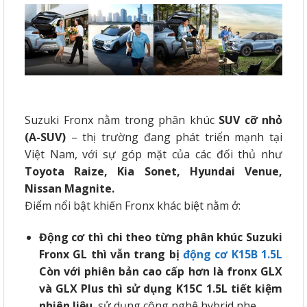
Suzuki Fronx nằm trong phân khúc
SUV cỡ nhỏ
(A-SUV)
– thị trường đang phát triển mạnh tại
Việt Nam, với sự góp mặt của các đối thủ như
Toyota Raize, Kia Sonet, Hyundai Venue,
Nissan Magnite.
Điểm nổi bật khiến Fronx khác biệt nằm ở:
Động cơ thì chi theo từng phân khúc Suzuki
Fronx GL thì vẫn trang bị
động cơ K15B 1.5L
Còn với phiên bản cao cấp hơn là fronx GLX
và GLX Plus thì sử dụng K15C 1.5L tiết kiệm
nhiên liệu
, sử dụng công nghệ hybrid nhẹ.