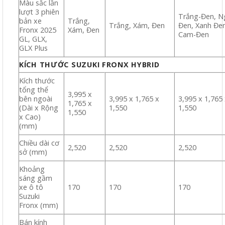
Màu sắc lần
lượt 3 phiên
Trắng-Đen, N
bản xe
Trắng,
Trắng, Xám, Đen
Đen, Xanh Đe
Fronx 2025
Xám, Đen
Cam-Đen
GL, GLX,
GLX Plus
KÍCH THƯỚC SUZUKI FRONX HYBRID
Kích thước
tổng thể
3,995 x
bên ngoài
3,995 x 1,765 x
3,995 x 1,765
1,765 x
(Dài x Rộng
1,550
1,550
1,550
x Cao)
(mm)
Chiều dài cơ
2,520
2,520
2,520
sở (mm)
Khoảng
sáng gầm
xe ô tô
170
170
170
Suzuki
Fronx (mm)
Bán kính