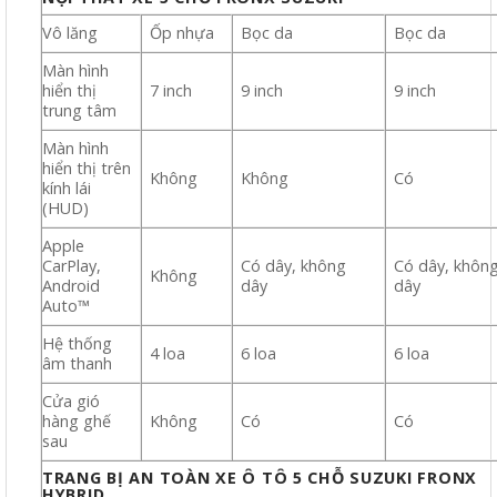
Vô lăng
Ốp nhựa
Bọc da
Bọc da
Màn hình
hiển thị
7 inch
9 inch
9 inch
trung tâm
Màn hình
hiển thị trên
Không
Không
Có
kính lái
(HUD)
Apple
CarPlay,
Có dây, không
Có dây, khôn
Không
Android
dây
dây
Auto™
Hệ thống
4 loa
6 loa
6 loa
âm thanh
Cửa gió
hàng ghế
Không
Có
Có
sau
TRANG BỊ AN TOÀN XE Ô TÔ 5 CHỖ SUZUKI FRONX
HYBRID