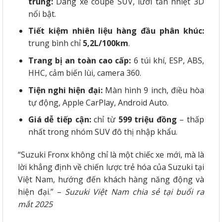
trung:
Dáng xe coupe SUV, lưới tản nhiệt 3D
nổi bật.
Tiết kiệm nhiên liệu hàng đầu phân khúc:
trung bình chỉ
5,2L/100km
.
Trang bị an toàn cao cấp:
6 túi khí, ESP, ABS,
HHC, cảm biến lùi, camera 360.
Tiện nghi hiện đại:
Màn hình 9 inch, điều hòa
tự động, Apple CarPlay, Android Auto.
Giá dễ tiếp cận:
chỉ từ
599 triệu đồng
– thấp
nhất trong nhóm SUV đô thị nhập khẩu.
“Suzuki Fronx không chỉ là một chiếc xe mới, mà là
lời khẳng định về chiến lược trẻ hóa của Suzuki tại
Việt Nam, hướng đến khách hàng năng động và
hiện đại.” –
Suzuki Việt Nam chia sẻ tại buổi ra
mắt 2025