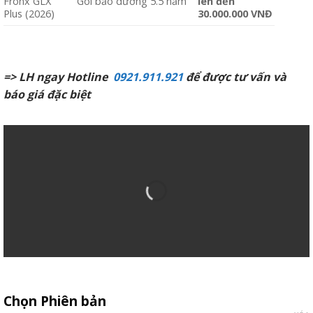
Fronx GLX
Gói bảo dưỡng 5.5 năm
lên đến
Plus (2026)
30.000.000 VNĐ
=> LH ngay Hotline
0921.911.921
để được tư vấn và
báo giá đặc biệt
Chọn Phiên bản