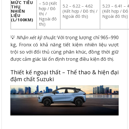
MỨC TIÊU
– 5.0 (Kết
5.2 – 6.22 – 4.62
5.23 – 6.41 – 
THỤ
hợp / Đô
NHIÊN
(Kết hợp / Đô thị /
(Kết hợp / Đô 
thị /
LIỆU
Ngoài đô thị)
Ngoài đô thị)
Ngoài đô
(L/100KM)
thị)
💡
Nhận xét kỹ thuật:
Với trọng lượng chỉ 965–990
kg, Fronx có khả năng tiết kiệm nhiên liệu vượt
trội so với đối thủ cùng phân khúc, đồng thời giữ
được cảm giác lái ổn định trong điều kiện đô thị.
Thiết kế ngoại thất – Thể thao & hiện đại
đậm chất Suzuki