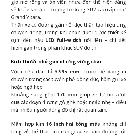
gió mở rộng và ốp viền nhựa đen thể hiện dáng
vẻ khỏe khoắn – tương tự dòng SUV cao cấp như
Grand Vitara.
Thân xe có đường gân nổi dọc thân tạo hiệu ứng
chuyển động, trong khi phần đuôi được thiết kế
cụm đèn hậu
LED full-width
nối liền – chi tiết
hiếm gặp trong phân khúc SUV đô thị.
Kích thước nhỏ gọn nhưng vững chãi
Với chiều dài chỉ
3.995 mm
, Fronx dễ dàng di
chuyển trong các tuyến phố đông đúc, hầm gửi xe
hoặc ngõ hẹp.
Khoảng sáng gầm
170 mm
giúp xe tự tin vượt
qua các đoạn đường gồ ghề hoặc ngập nhẹ – điều
mà nhiều người dùng đô thị rất quan tâm.
Mâm hợp kim
16 inch hai tông màu
không chỉ
tăng vẻ thể thao mà còn giúp xe bám đường tốt