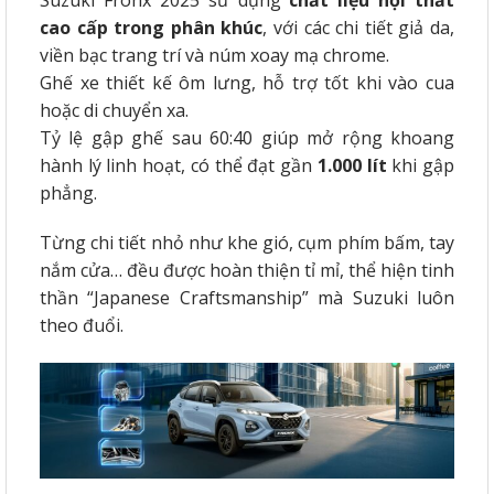
cao cấp trong phân khúc
, với các chi tiết giả da,
viền bạc trang trí và núm xoay mạ chrome.
Ghế xe thiết kế ôm lưng, hỗ trợ tốt khi vào cua
hoặc di chuyển xa.
Tỷ lệ gập ghế sau 60:40 giúp mở rộng khoang
hành lý linh hoạt, có thể đạt gần
1.000 lít
khi gập
phẳng.
Từng chi tiết nhỏ như khe gió, cụm phím bấm, tay
nắm cửa… đều được hoàn thiện tỉ mỉ, thể hiện tinh
thần “Japanese Craftsmanship” mà Suzuki luôn
theo đuổi.