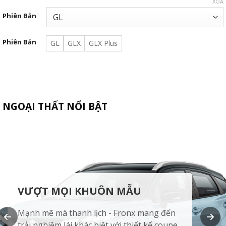
XÓA
Phiên Bản
Phiên Bản
GL
GLX
GLX Plus
NGOẠI THẤT NỔI BẬT
VƯỢT MỌI KHUÔN MẪU
Mạnh mẽ mà thanh lịch - Fronx mang đến
trải nghiệm lái khác biệt với thiết kế coupe