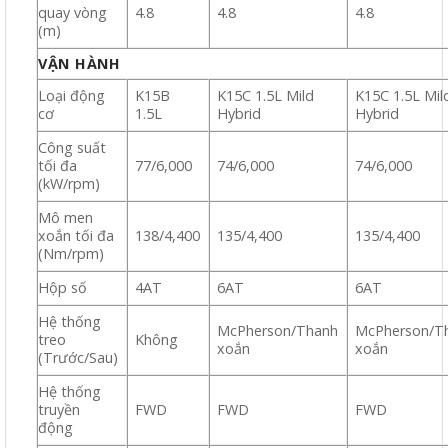
quay vòng
4.8
4.8
4.8
(m)
VẬN HÀNH
Loại động
K15B
K15C 1.5L Mild
K15C 1.5L Mil
cơ
1.5L
Hybrid
Hybrid
Công suất
tối đa
77/6,000
74/6,000
74/6,000
(kW/rpm)
Mô men
xoắn tối đa
138/4,400
135/4,400
135/4,400
(Nm/rpm)
Hộp số
4AT
6AT
6AT
Hệ thống
McPherson/Thanh
McPherson/T
treo
Không
xoắn
xoắn
(Trước/Sau)
Hệ thống
truyền
FWD
FWD
FWD
động