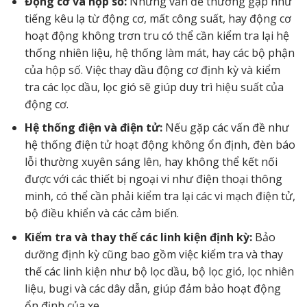
Động cơ và hộp số:
Những vấn đề thường gặp như
tiếng kêu lạ từ động cơ, mất công suất, hay động cơ
hoạt động không trơn tru có thể cần kiểm tra lại hệ
thống nhiên liệu, hệ thống làm mát, hay các bộ phận
của hộp số. Việc thay dầu động cơ định kỳ và kiểm
tra các lọc dầu, lọc gió sẽ giúp duy trì hiệu suất của
động cơ.
Hệ thống điện và điện tử:
Nếu gặp các vấn đề như
hệ thống điện tử hoạt động không ổn định, đèn báo
lỗi thường xuyên sáng lên, hay không thể kết nối
được với các thiết bị ngoại vi như điện thoại thông
minh, có thể cần phải kiểm tra lại các vi mạch điện tử,
bộ điều khiển và các cảm biến.
Kiểm tra và thay thế các linh kiện định kỳ:
Bảo
dưỡng định kỳ cũng bao gồm việc kiểm tra và thay
thế các linh kiện như bộ lọc dầu, bộ lọc gió, lọc nhiên
liệu, bugi và các dây dẫn, giúp đảm bảo hoạt động
ổn định của xe.