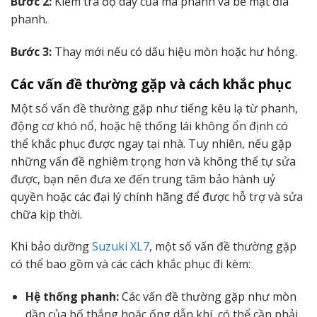
Bước 2:
Kiểm tra độ dày của má phanh và bề mặt đĩa
phanh.
Bước 3:
Thay mới nếu có dấu hiệu mòn hoặc hư hỏng.
Các vấn đề thường gặp và cách khắc phục
Một số vấn đề thường gặp như tiếng kêu lạ từ phanh,
động cơ khó nổ, hoặc hệ thống lái không ổn định có
thể khắc phục được ngay tại nhà. Tuy nhiên, nếu gặp
những vấn đề nghiêm trọng hơn và không thể tự sửa
được, bạn nên đưa xe đến trung tâm bảo hành uỷ
quyền hoặc các đại lý chính hãng để được hỗ trợ và sửa
chữa kịp thời.
Khi bảo dưỡng
Suzuki XL7
, một số vấn đề thường gặp
có thể bao gồm và các cách khắc phục đi kèm:
Hệ thống phanh:
Các vấn đề thường gặp như mòn
dần của bố thắng hoặc ống dẫn khí, có thể cần phải