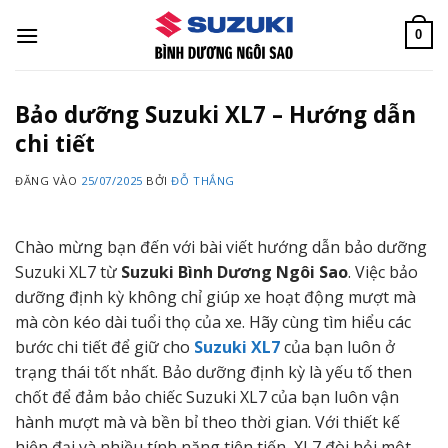
Bỏ
qua
0
nội
dung
Bảo dưỡng Suzuki XL7 – Hướng dẫn
chi tiết
ĐĂNG VÀO
25/07/2025
BỞI
ĐỖ THẮNG
Chào mừng bạn đến với bài viết hướng dẫn bảo dưỡng
Suzuki XL7 từ
Suzuki Bình Dương Ngôi Sao
. Việc bảo
dưỡng định kỳ không chỉ giúp xe hoạt động mượt mà
mà còn kéo dài tuổi thọ của xe. Hãy cùng tìm hiểu các
bước chi tiết để giữ cho
Suzuki XL7
của bạn luôn ở
trạng thái tốt nhất. Bảo dưỡng định kỳ là yếu tố then
chốt để đảm bảo chiếc Suzuki XL7 của bạn luôn vận
hành mượt mà và bền bỉ theo thời gian. Với thiết kế
hiện đại và nhiều tính năng tiên tiến, XL7 đòi hỏi một