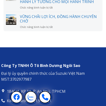
CHỞ
HÀNH LÝ TƯỞNG CHO MỌI HÀNH TRÌNH
tiết
HÀNH
kiệm
TRÌNH
ở
Chức năng bình luận bị tắt
như
RỘNG
CHÚC
lời
MỞ
MỪNG
VỮNG CHÃI LỢI ÍCH, ĐỒNG HÀNH CHUYÊN
đồn?
ANH
CHỞ
LÊ
ở
Chức năng bình luận bị tắt
VĂN
VỮNG
DŨNG
CHÃI
NHẬN
LỢI
XE
ÍCH,
SUZUKI
ĐỒNG
XL7
HÀNH
HYBRID
CHUYÊN
–
CHỞ
NGƯỜI
BẠN
Công Ty TNHH Ô Tô Bình Dương Ngôi Sao
ĐỒNG
HÀNH
Đại lý ủy quyền chính thức của Suzuki Việt Nam
LÝ
MST:3702977987
TƯỞNG
CHO
MỌI
184C/1, KP 1A, P. An Phú, TPHCM
HÀNH
TRÌNH
Kinh doanh: 0921.911.921