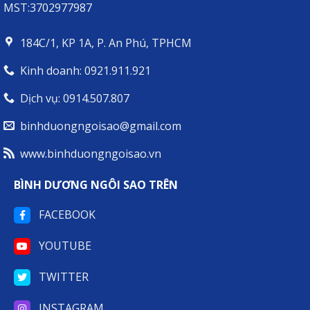
MST:3702977987
TƯỞNG
CHO
MỌI
184C/1, KP 1A, P. An Phú, TPHCM
HÀNH
TRÌNH
Kinh doanh: 0921.911.921
Dịch vụ: 0914.507.807
binhduongngoisao@gmail.com
www.binhduongngoisao.vn
BÌNH DƯƠNG NGÔI SAO TRÊN
FACEBOOK
YOUTUBE
TWITTER
INSTAGRAM