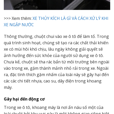
>>> Xem thêm:
XE THỦY KÍCH LÀ GÌ VÀ CÁCH XỬ LÝ KHI
XE NGẬP NƯỚC
Thông thường, chuột chui vào xe ô tô để làm tổ. Trong
quá trình sinh hoạt, chúng sẽ tạo ra các chất thải khiến
xe có mùi hôi khó chịu, lâu ngày không giải quyết sẽ
ảnh hưởng đến sức khỏe của người sử dụng xe ô tô.
Chưa kể, chuột sẽ tha rác bẩn từ môi trường bên ngoài
vào trong xe, gặm thành mảnh nhỏ rải trong xe. Ngoài
ra, đặc tính thích gặm nhấm của loài này sẽ gây hại đến
các các chi tiết nhựa, cao su, dây điện trong khoang
máy.
Gây hại đến động cơ
Trong xe ô tô, khoang máy là nơi ẩn náu số một của
loài chuột bởi khu vực này là một không gian riêng biệt,