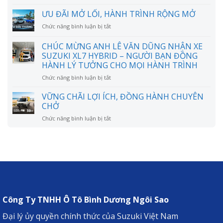
VỮNG
mỗi
CHÃI
ƯU ĐÃI MỞ LỐI, HÀNH TRÌNH RỘNG MỞ
tháng
LỢI
bao
ở
Chức năng bình luận bị tắt
ÍCH,
nhiêu?
ƯU
ĐỒNG
Có
ĐÃI
CHÚC MỪNG ANH LÊ VĂN DŨNG NHẬN XE
HÀNH
thực
MỞ
CHUYÊN
SUZUKI XL7 HYBRID – NGƯỜI BẠN ĐỒNG
sự
LỐI,
CHỞ
HÀNH LÝ TƯỞNG CHO MỌI HÀNH TRÌNH
tiết
HÀNH
kiệm
TRÌNH
ở
Chức năng bình luận bị tắt
như
RỘNG
CHÚC
lời
MỞ
MỪNG
VỮNG CHÃI LỢI ÍCH, ĐỒNG HÀNH CHUYÊN
đồn?
ANH
CHỞ
LÊ
ở
Chức năng bình luận bị tắt
VĂN
VỮNG
DŨNG
CHÃI
NHẬN
LỢI
XE
ÍCH,
SUZUKI
ĐỒNG
XL7
HÀNH
HYBRID
CHUYÊN
–
CHỞ
NGƯỜI
BẠN
Công Ty TNHH Ô Tô Bình Dương Ngôi Sao
ĐỒNG
HÀNH
Đại lý ủy quyền chính thức của Suzuki Việt Nam
LÝ