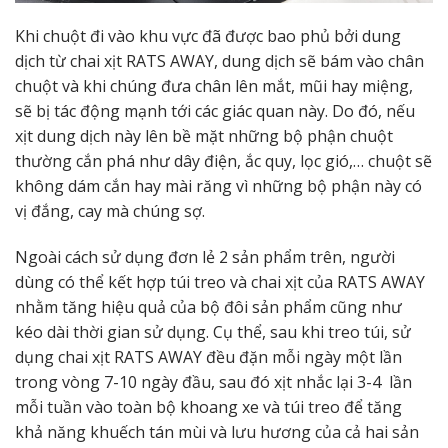
Khi chuột đi vào khu vực đã được bao phủ bởi dung
dịch từ chai xịt RATS AWAY, dung dịch sẽ bám vào chân
chuột và khi chúng đưa chân lên mắt, mũi hay miệng,
sẽ bị tác động mạnh tới các giác quan này. Do đó, nếu
xịt dung dịch này lên bề mặt những bộ phận chuột
thường cắn phá như dây điện, ắc quy, lọc gió,… chuột sẽ
không dám cắn hay mài răng vì những bộ phận này có
vị đắng, cay mà chúng sợ.
Ngoài cách sử dụng đơn lẻ 2 sản phẩm trên, người
dùng có thể kết hợp túi treo và chai xịt của RATS AWAY
nhằm tăng hiệu quả của bộ đôi sản phẩm cũng như
kéo dài thời gian sử dụng. Cụ thể, sau khi treo túi, sử
dụng chai xịt RATS AWAY đều đặn mỗi ngày một lần
trong vòng 7-10 ngày đầu, sau đó xịt nhắc lại 3-4 lần
mỗi tuần vào toàn bộ khoang xe và túi treo để tăng
khả năng khuếch tán mùi và lưu hương của cả hai sản