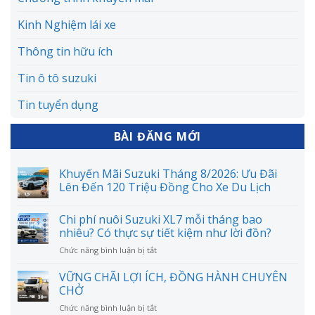
Kinh Nghiệm lái xe
Thông tin hữu ích
Tin ô tô suzuki
Tin tuyển dụng
BÀI ĐĂNG MỚI
Khuyến Mãi Suzuki Tháng 8/2026: Ưu Đãi
Lên Đến 120 Triệu Đồng Cho Xe Du Lịch
Chi phí nuôi Suzuki XL7 mỗi tháng bao
nhiêu? Có thực sự tiết kiệm như lời đồn?
ở
Chức năng bình luận bị tắt
Chi
phí
VỮNG CHÃI LỢI ÍCH, ĐỒNG HÀNH CHUYÊN
nuôi
CHỞ
Suzuki
ở
Chức năng bình luận bị tắt
XL7