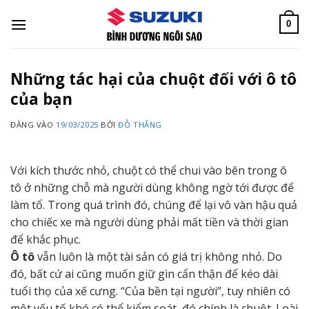
Bỏ
qua
0
nội
dung
Những tác hại của chuột đối với ô tô
của bạn
ĐĂNG VÀO
19/03/2025
BỞI
ĐỖ THẮNG
Với kích thước nhỏ, chuột có thể chui vào bên trong ô
tô ở những chỗ mà người dùng không ngờ tới được để
làm tổ. Trong quá trình đó, chúng để lại vô vàn hậu quả
cho chiếc xe mà người dùng phải mất tiền và thời gian
để khắc phục.
Ô tô
vẫn luôn là một tài sản có giá trị không nhỏ. Do
đó, bất cứ ai cũng muốn giữ gìn cẩn thận để kéo dài
tuổi thọ của xế cưng. “Của bền tại người”, tuy nhiên có
một yếu tố khó có thể kiểm soát, đó chính là chuột. Loài