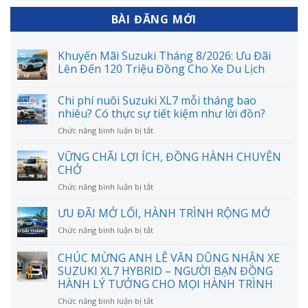
BÀI ĐĂNG MỚI
Khuyến Mãi Suzuki Tháng 8/2026: Ưu Đãi
Lên Đến 120 Triệu Đồng Cho Xe Du Lịch
Chi phí nuôi Suzuki XL7 mỗi tháng bao
nhiêu? Có thực sự tiết kiệm như lời đồn?
ở
Chức năng bình luận bị tắt
Chi
phí
VỮNG CHÃI LỢI ÍCH, ĐỒNG HÀNH CHUYÊN
nuôi
CHỞ
Suzuki
ở
Chức năng bình luận bị tắt
XL7
VỮNG
mỗi
CHÃI
ƯU ĐÃI MỞ LỐI, HÀNH TRÌNH RỘNG MỞ
tháng
LỢI
bao
ở
Chức năng bình luận bị tắt
ÍCH,
nhiêu?
ƯU
ĐỒNG
Có
ĐÃI
CHÚC MỪNG ANH LÊ VĂN DŨNG NHẬN XE
HÀNH
thực
MỞ
CHUYÊN
SUZUKI XL7 HYBRID – NGƯỜI BẠN ĐỒNG
sự
LỐI,
CHỞ
HÀNH LÝ TƯỞNG CHO MỌI HÀNH TRÌNH
tiết
HÀNH
kiệm
TRÌNH
ở
Chức năng bình luận bị tắt
như