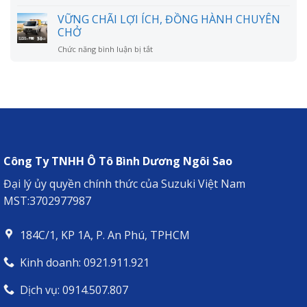
RỘNG
CHÚC
lời
MỞ
MỪNG
VỮNG CHÃI LỢI ÍCH, ĐỒNG HÀNH CHUYÊN
đồn?
ANH
CHỞ
LÊ
ở
Chức năng bình luận bị tắt
VĂN
VỮNG
DŨNG
CHÃI
NHẬN
LỢI
XE
ÍCH,
SUZUKI
ĐỒNG
XL7
HÀNH
HYBRID
CHUYÊN
–
CHỞ
NGƯỜI
BẠN
Công Ty TNHH Ô Tô Bình Dương Ngôi Sao
ĐỒNG
HÀNH
Đại lý ủy quyền chính thức của Suzuki Việt Nam
LÝ
MST:3702977987
TƯỞNG
CHO
MỌI
184C/1, KP 1A, P. An Phú, TPHCM
HÀNH
TRÌNH
Kinh doanh: 0921.911.921
Dịch vụ: 0914.507.807