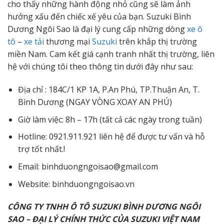
cho thấy những hành động nhỏ cũng sẽ làm ảnh
hưởng xấu đến chiếc xế yêu của bạn. Suzuki Bình
Dương Ngôi Sao là đại lý cung cấp những dòng
xe ô
tô
–
xe tải
thương mại
Suzuki
trên khắp thị trường
miền Nam. Cam kết giá cạnh tranh nhất thị trường, liên
hệ với chúng tôi theo thông tin dưới đây như sau:
Địa chỉ : 184C/1 KP 1A, P.An Phú, TP.Thuận An, T.
Bình Dương (NGAY VÒNG XOAY AN PHÚ)
Giờ làm việc: 8h – 17h (tất cả các ngày trong tuần)
Hotline: 0921.911.921 liên hệ để được tư vấn và hỗ
trợ tốt nhất.!
Email: binhduongngoisao@gmail.com
Website: binhduongngoisao.vn
CÔNG TY TNHH Ô TÔ SUZUKI BÌNH DƯƠNG NGÔI
SAO – ĐẠI LÝ CHÍNH THỨC CỦA SUZUKI VIỆT NAM