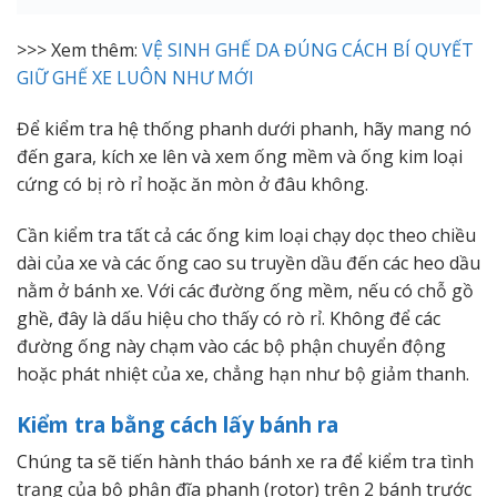
>>> Xem thêm:
VỆ SINH GHẾ DA ĐÚNG CÁCH BÍ QUYẾT
GIỮ GHẾ XE LUÔN NHƯ MỚI
Để kiểm tra hệ thống phanh dưới phanh, hãy mang nó
đến gara, kích xe lên và xem ống mềm và ống kim loại
cứng có bị rò rỉ hoặc ăn mòn ở đâu không.
Cần kiểm tra tất cả các ống kim loại chạy dọc theo chiều
dài của xe và các ống cao su truyền dầu đến các heo dầu
nằm ở bánh xe. Với các đường ống mềm, nếu có chỗ gồ
ghề, đây là dấu hiệu cho thấy có rò rỉ. Không để các
đường ống này chạm vào các bộ phận chuyển động
hoặc phát nhiệt của xe, chẳng hạn như bộ giảm thanh.
Kiểm tra bằng cách lấy bánh ra
Chúng ta sẽ tiến hành tháo bánh xe ra để kiểm tra tình
trạng của bộ phận đĩa phanh (rotor) trên 2 bánh trước