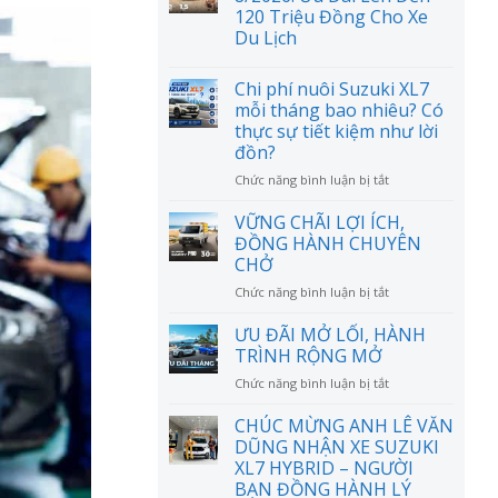
120 Triệu Đồng Cho Xe
Du Lịch
Chi phí nuôi Suzuki XL7
mỗi tháng bao nhiêu? Có
thực sự tiết kiệm như lời
đồn?
ở
Chức năng bình luận bị tắt
Chi
phí
VỮNG CHÃI LỢI ÍCH,
nuôi
ĐỒNG HÀNH CHUYÊN
Suzuki
CHỞ
XL7
ở
Chức năng bình luận bị tắt
mỗi
VỮNG
tháng
CHÃI
bao
ƯU ĐÃI MỞ LỐI, HÀNH
LỢI
nhiêu?
TRÌNH RỘNG MỞ
ÍCH,
Có
ở
Chức năng bình luận bị tắt
ĐỒNG
thực
ƯU
HÀNH
sự
ĐÃI
CHÚC MỪNG ANH LÊ VĂN
CHUYÊN
tiết
MỞ
CHỞ
DŨNG NHẬN XE SUZUKI
kiệm
LỐI,
như
XL7 HYBRID – NGƯỜI
HÀNH
lời
BẠN ĐỒNG HÀNH LÝ
TRÌNH