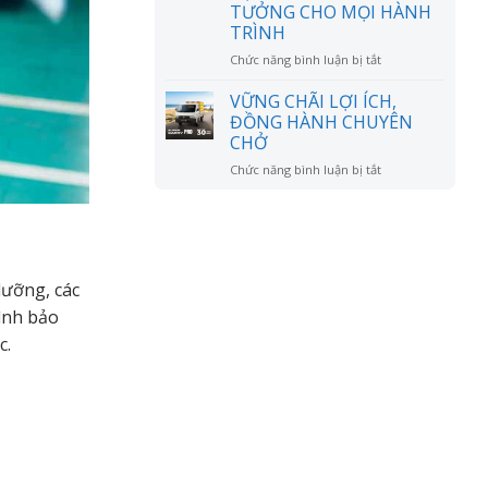
đồn?
TƯỞNG CHO MỌI HÀNH
RỘNG
TRÌNH
MỞ
ở
Chức năng bình luận bị tắt
CHÚC
MỪNG
VỮNG CHÃI LỢI ÍCH,
ANH
ĐỒNG HÀNH CHUYÊN
LÊ
CHỞ
VĂN
ở
Chức năng bình luận bị tắt
DŨNG
VỮNG
NHẬN
CHÃI
XE
LỢI
SUZUKI
ÍCH,
XL7
ĐỒNG
HYBRID
HÀNH
–
dưỡng, các
CHUYÊN
NGƯỜI
rình bảo
CHỞ
BẠN
ĐỒNG
c.
HÀNH
LÝ
TƯỞNG
CHO
MỌI
HÀNH
TRÌNH