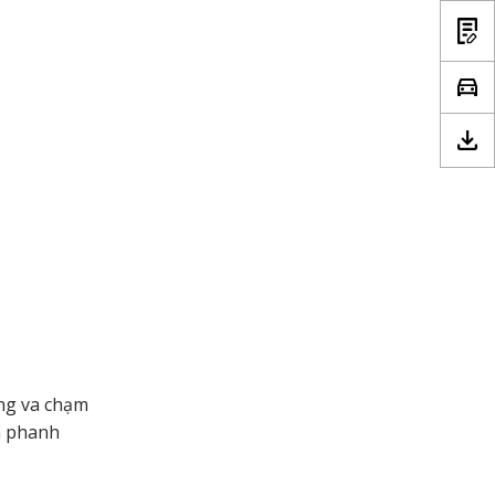
ững va chạm
và phanh