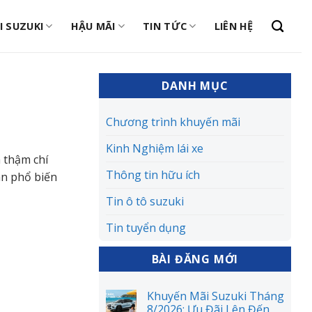
I SUZUKI
HẬU MÃI
TIN TỨC
LIÊN HỆ
DANH MỤC
Chương trình khuyến mãi
Kinh Nghiệm lái xe
 thậm chí
Thông tin hữu ích
ân phổ biến
Tin ô tô suzuki
Tin tuyển dụng
BÀI ĐĂNG MỚI
Khuyến Mãi Suzuki Tháng
8/2026: Ưu Đãi Lên Đến