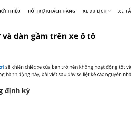
IỚI THIỆU
HỖ TRỢ KHÁCH HÀNG
XE DU LỊCH
XE TẢ
và dàn gầm trên xe ô tô
ơi
sẽ khiến chiếc xe của bạn trở nên không hoạt động tốt và
ng hành động này, bài viết sau đây sẽ liệt kê các nguyên nh
g định kỳ