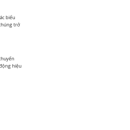
ác biểu
 chúng trở
 chuyển
 động hiệu