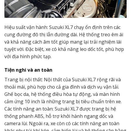
Hiệu suất vận hành: Suzuki XL7 chạy ổn định trên các
cung đường đô thị lẫn đường dài. Hệ thống treo êm ái
và khả năng cách âm tốt giúp mang lại trải nghiệm lái
tuyệt vời. Đặc biệt, xe có khả năng leo dốc tốt, phù hợp
với địa hình phức tạp.
Tiện nghi và an toàn
Trang bị nội thất: Nội thất của Suzuki XL7 rộng rãi và
thoải mái, phù hợp cho cả gia đình và dịch vụ vận tải.
Ghế bọc da, hệ thống điều hòa tự động, và màn hình
cảm ứng 10 inch là những trang bị tiêu chuẩn trên xe.
Các tính năng an toàn: Suzuki XL7 được trang bị hệ
thống phanh ABS, hỗ trợ khởi hành ngang dốc và
camera lùi. Ngoài ra, xe còn có các tính năng an toàn
khác như túi khí kép, cảm biến lùi và hệ thống cân bằng