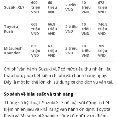
600
60
10
672
2 triệu
Suzuki XL7
triệu
triệu
triệu
triệu
VND
VND
VND
VND
VND
668
66.8
10
746.8
Toyota
2 triệu
triệu
triệu
triệu
triệu
Rush
VND
VND
VND
VND
VND
630
63
10
705
Mitsubishi
2 triệu
triệu
triệu
triệu
triệu
Xpander
VND
VND
VND
VND
VND
Chi phí vận hành: Suzuki XL7 có mức tiêu thụ nhiên liệu
thấp hơn, giúp tiết kiệm chi phí vận hành hàng ngày.
Đây là một lợi thế lớn khi sử dụng xe cho dịch vụ vận tải.
So sánh về hiệu suất và tính năng
Thông số kỹ thuật: Suzuki XL7 nổi bật với động cơ tiết
kiệm nhiên liệu và khả năng vận hành ổn định. Toyota
Rush và Mitsubishi Xpander cũng có những ưu điểm