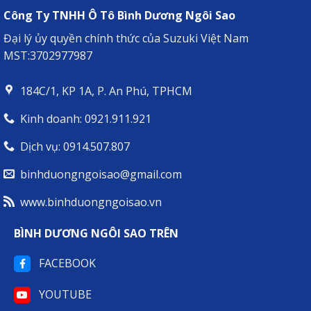
BẠN
Công Ty TNHH Ô Tô Bình Dương Ngôi Sao
ĐỒNG
HÀNH
Đại lý ủy quyền chính thức của Suzuki Việt Nam
LÝ
MST:3702977987
TƯỞNG
CHO
MỌI
184C/1, KP 1A, P. An Phú, TPHCM
HÀNH
TRÌNH
Kinh doanh: 0921.911.921
Dịch vụ: 0914.507.807
binhduongngoisao@gmail.com
www.binhduongngoisao.vn
BÌNH DƯƠNG NGÔI SAO TRÊN
FACEBOOK
YOUTUBE