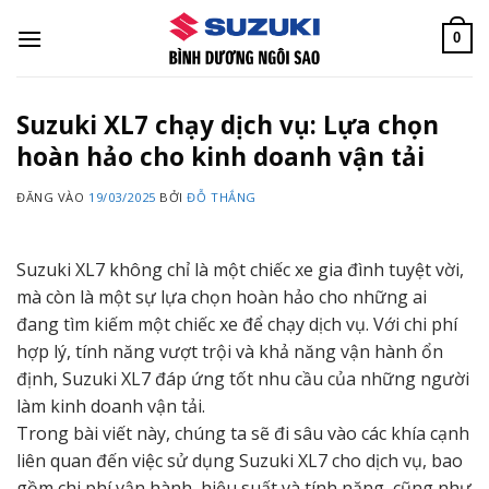
Bỏ
qua
0
nội
dung
Suzuki XL7 chạy dịch vụ: Lựa chọn
hoàn hảo cho kinh doanh vận tải
ĐĂNG VÀO
19/03/2025
BỞI
ĐỖ THẮNG
Suzuki XL7 không chỉ là một chiếc xe gia đình tuyệt vời,
mà còn là một sự lựa chọn hoàn hảo cho những ai
đang tìm kiếm một chiếc xe để chạy dịch vụ. Với chi phí
hợp lý, tính năng vượt trội và khả năng vận hành ổn
định, Suzuki XL7 đáp ứng tốt nhu cầu của những người
làm kinh doanh vận tải.
Trong bài viết này, chúng ta sẽ đi sâu vào các khía cạnh
liên quan đến việc sử dụng Suzuki XL7 cho dịch vụ, bao
gồm chi phí vận hành, hiệu suất và tính năng, cũng như