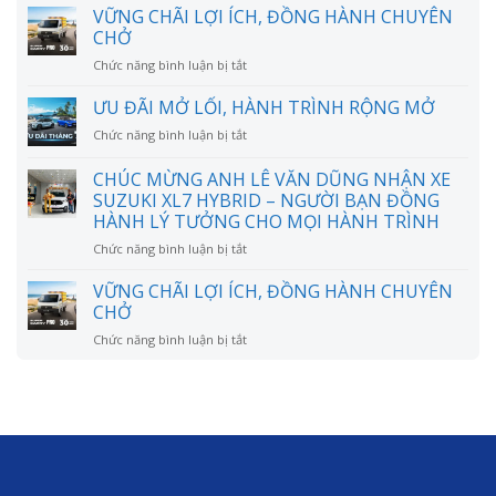
phí
VỮNG CHÃI LỢI ÍCH, ĐỒNG HÀNH CHUYÊN
nuôi
CHỞ
Suzuki
ở
Chức năng bình luận bị tắt
XL7
VỮNG
mỗi
CHÃI
ƯU ĐÃI MỞ LỐI, HÀNH TRÌNH RỘNG MỞ
tháng
LỢI
bao
ở
Chức năng bình luận bị tắt
ÍCH,
nhiêu?
ƯU
ĐỒNG
Có
ĐÃI
CHÚC MỪNG ANH LÊ VĂN DŨNG NHẬN XE
HÀNH
thực
MỞ
CHUYÊN
SUZUKI XL7 HYBRID – NGƯỜI BẠN ĐỒNG
sự
LỐI,
CHỞ
HÀNH LÝ TƯỞNG CHO MỌI HÀNH TRÌNH
tiết
HÀNH
kiệm
TRÌNH
ở
Chức năng bình luận bị tắt
như
RỘNG
CHÚC
lời
MỞ
MỪNG
VỮNG CHÃI LỢI ÍCH, ĐỒNG HÀNH CHUYÊN
đồn?
ANH
CHỞ
LÊ
ở
Chức năng bình luận bị tắt
VĂN
VỮNG
DŨNG
CHÃI
NHẬN
LỢI
XE
ÍCH,
SUZUKI
ĐỒNG
XL7
HÀNH
HYBRID
CHUYÊN
–
CHỞ
NGƯỜI