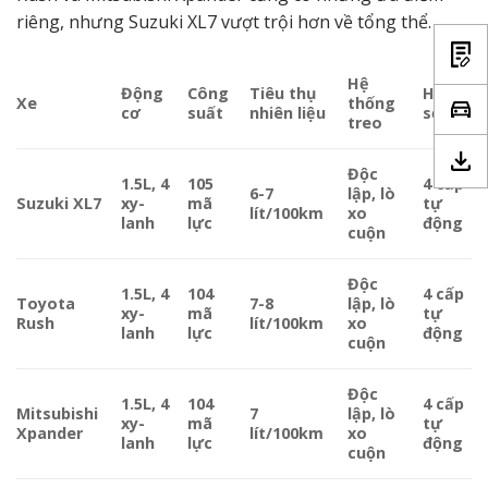
riêng, nhưng Suzuki XL7 vượt trội hơn về tổng thể.
Hệ
Động
Công
Tiêu thụ
Hộp
Xe
thống
cơ
suất
nhiên liệu
số
treo
Độc
1.5L, 4
105
4 cấp
6-7
lập, lò
Suzuki XL7
xy-
mã
tự
lít/100km
xo
lanh
lực
động
cuộn
Độc
1.5L, 4
104
4 cấp
Toyota
7-8
lập, lò
xy-
mã
tự
Rush
lít/100km
xo
lanh
lực
động
cuộn
Độc
1.5L, 4
104
4 cấp
Mitsubishi
7
lập, lò
xy-
mã
tự
Xpander
lít/100km
xo
lanh
lực
động
cuộn