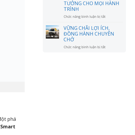
đồn?
TƯỞNG CHO MỌI HÀNH
RỘNG
TRÌNH
MỞ
ở
Chức năng bình luận bị tắt
CHÚC
MỪNG
VỮNG CHÃI LỢI ÍCH,
ANH
ĐỒNG HÀNH CHUYÊN
LÊ
CHỞ
VĂN
ở
Chức năng bình luận bị tắt
DŨNG
VỮNG
NHẬN
CHÃI
XE
LỢI
SUZUKI
ÍCH,
XL7
ĐỒNG
HYBRID
HÀNH
–
CHUYÊN
NGƯỜI
CHỞ
BẠN
ĐỒNG
HÀNH
LÝ
TƯỞNG
CHO
 đột phá
MỌI
HÀNH
(Smart
TRÌNH