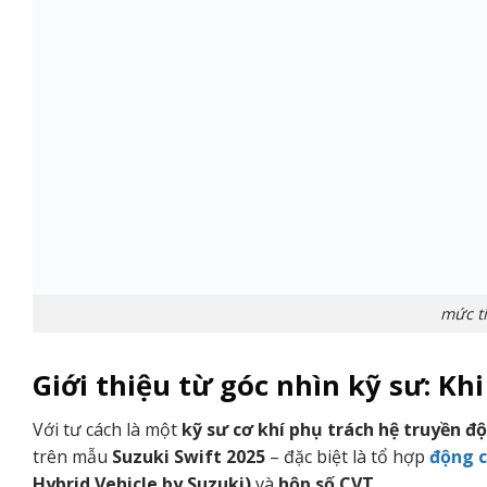
mức ti
Giới thiệu từ góc nhìn kỹ sư: Kh
Với tư cách là một
kỹ sư cơ khí phụ trách hệ truyền đ
trên mẫu
Suzuki Swift 2025
– đặc biệt là tổ hợp
động c
Hybrid Vehicle by Suzuki)
và
hộp số CVT
.