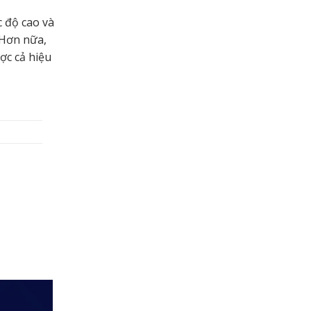
c độ cao và
 Hơn nữa,
ợc cả hiệu