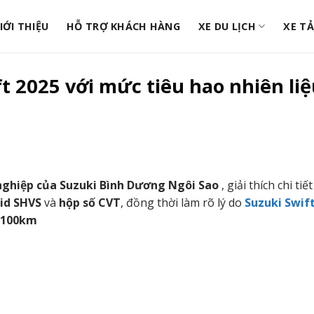
IỚI THIỆU
HỖ TRỢ KHÁCH HÀNG
XE DU LỊCH
XE TẢ
t 2025 với mức tiêu hao nhiên liệ
nghiệp của Suzuki Bình Dương Ngôi Sao
, giải thích chi tiế
id SHVS
và
hộp số CVT
, đồng thời làm rõ lý do
Suzuki Swif
t/100km