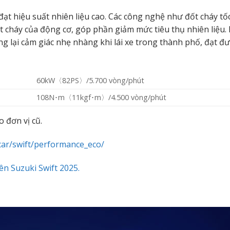
 đạt hiệu suất nhiên liệu cao. Các công nghệ như đốt cháy tố
ốt cháy của động cơ, góp phần giảm mức tiêu thụ nhiên liệu.
 lại cảm giác nhẹ nhàng khi lái xe trong thành phố, đạt đư
60kW〈82PS〉/5.700 vòng/phút
108N･m〈11kgf･m〉/4.500 vòng/phút
o đơn vị cũ.
/car/swift/performance_eco/
n Suzuki Swift 2025.