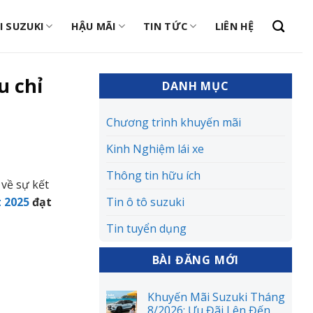
I SUZUKI
HẬU MÃI
TIN TỨC
LIÊN HỆ
u chỉ
DANH MỤC
Chương trình khuyến mãi
Kinh Nghiệm lái xe
Thông tin hữu ích
t về sự kết
t 2025
đạt
Tin ô tô suzuki
Tin tuyển dụng
BÀI ĐĂNG MỚI
Khuyến Mãi Suzuki Tháng
8/2026: Ưu Đãi Lên Đến