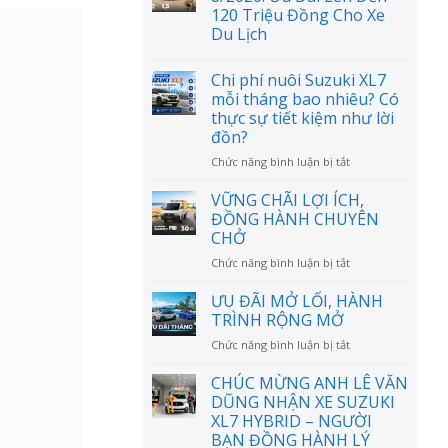
120 Triệu Đồng Cho Xe
Du Lịch
Chi phí nuôi Suzuki XL7
mỗi tháng bao nhiêu? Có
thực sự tiết kiệm như lời
đồn?
ở
Chức năng bình luận bị tắt
Chi
phí
VỮNG CHÃI LỢI ÍCH,
nuôi
ĐỒNG HÀNH CHUYÊN
Suzuki
CHỞ
XL7
ở
Chức năng bình luận bị tắt
mỗi
VỮNG
tháng
CHÃI
bao
ƯU ĐÃI MỞ LỐI, HÀNH
LỢI
nhiêu?
TRÌNH RỘNG MỞ
ÍCH,
Có
ở
Chức năng bình luận bị tắt
ĐỒNG
thực
ƯU
HÀNH
sự
ĐÃI
CHÚC MỪNG ANH LÊ VĂN
CHUYÊN
tiết
MỞ
CHỞ
DŨNG NHẬN XE SUZUKI
kiệm
LỐI,
như
XL7 HYBRID – NGƯỜI
HÀNH
lời
BẠN ĐỒNG HÀNH LÝ
TRÌNH