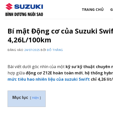
Bỏ
qua
TRANG CHỦ
G
nội
dung
Bí mật Động cơ của Suzuki Swif
4,26L/100km
ĐĂNG VÀO
24/07/2025
BỞI
ĐỖ THẮNG
Bài viết dưới góc nhìn của một
kỹ sư kỹ thuật chuyên 
hợp giữa
động cơ Z12E hoàn toàn mới
,
hệ thống hybr
mức tiêu hao nhiên liệu của suzuki Swift
chỉ 4,26 lí
Mục lục
Hiện