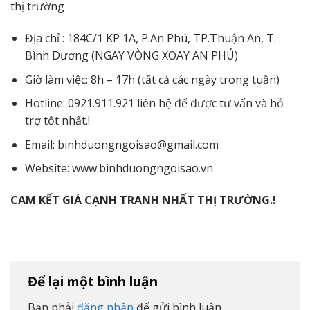
thị trường
Địa chỉ : 184C/1 KP 1A, P.An Phú, TP.Thuận An, T.
Bình Dương (NGAY VÒNG XOAY AN PHÚ)
Giờ làm việc: 8h – 17h (tất cả các ngày trong tuần)
Hotline: 0921.911.921 liên hệ để được tư vấn và hỗ
trợ tốt nhất.!
Email: binhduongngoisao@gmail.com
Website: www.binhduongngoisao.vn
CAM KẾT GIÁ CẠNH TRANH NHẤT THỊ TRƯỜNG.!
Để lại một bình luận
Bạn phải
đăng nhập
để gửi bình luận.