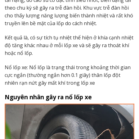
tải nặng, do cao su có đặc tính siêu nhớt, biến dạng tải
theo chu kỳ sẽ gây ra trễ đàn hồi. Khu vực trễ đàn hồi
cho thấy lượng năng lượng biến thành nhiệt và rất khó
truyền lên bề mặt của lốp do cách nhiệt.
Kết quả là, có sự tích tụ nhiệt thể hiện ở khía cạnh nhiệt
độ tăng khác nhau ở mỗi lốp xe và sẽ gây ra thoát khí
hoặc nổ lốp.
Nổ lốp xe: Nổ lốp là trạng thái trong khoảng thời gian
cực ngắn (thường ngắn hơn 0.1 giây) thân lốp đột
nhiên rạn nứt gây mất khí trong lốp xe
Nguyên nhân gây ra nổ lốp xe