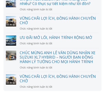
nhiêu? Có thực sự tiết kiệm như lời đồn?
ở
Chức năng bình luận bị tắt
Chi
phí
VỮNG CHÃI LỢI ÍCH, ĐỒNG HÀNH CHUYÊN
nuôi
CHỞ
Suzuki
ở
Chức năng bình luận bị tắt
XL7
VỮNG
mỗi
CHÃI
ƯU ĐÃI MỞ LỐI, HÀNH TRÌNH RỘNG MỞ
tháng
LỢI
bao
ở
Chức năng bình luận bị tắt
ÍCH,
nhiêu?
ƯU
ĐỒNG
Có
ĐÃI
CHÚC MỪNG ANH LÊ VĂN DŨNG NHẬN XE
HÀNH
thực
MỞ
CHUYÊN
SUZUKI XL7 HYBRID – NGƯỜI BẠN ĐỒNG
sự
LỐI,
CHỞ
HÀNH LÝ TƯỞNG CHO MỌI HÀNH TRÌNH
tiết
HÀNH
kiệm
TRÌNH
ở
Chức năng bình luận bị tắt
như
RỘNG
CHÚC
lời
MỞ
MỪNG
VỮNG CHÃI LỢI ÍCH, ĐỒNG HÀNH CHUYÊN
đồn?
ANH
CHỞ
LÊ
ở
Chức năng bình luận bị tắt
VĂN
VỮNG
DŨNG
CHÃI
NHẬN
LỢI
XE
ÍCH,
SUZUKI