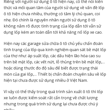
Riêng với người sử dụng ô tô hiện nay, có thể nói kiến
thức và mối quan tâm của người sử dụng về vấn đề lốp
ô tô hiện chưa nhiều, thường có tâm lý chủ quan, coi
nhẹ. Đó chính là nguyên nhân người sử dụng ô tô
không nắm rõ được tình trạng của lốp dẫn tới vẫn sử
dụng lốp kém an toàn dẫn tới khả năng nổ lốp xe cao.
Hiện nay các garage sửa chữa ô tô chủ yếu chẩn đoán
tình trạng của lốp qua kinh nghiệm quan sát bề mặt lốp
của thợ như: áp suất lốp, các dấu hiện lão hóa cao su
trên bề mặt lốp, các vết nứt, lỗ thủng trên bề mặt lốp,…
hoặc dùng thước đo độ sâu để biết được trạng thái
mòn của gai lốp,… Thiết bị chẩn đoán chuyên sâu về lốp
hiện tại chưa được sử dụng nhiều ở Việt Nam.
Vì vậy có thể thấy trong quá trình sản xuất ô tô thì lốp
xe luôn được kiểm soát rất cẩn trọng về chất lượng
nhưng trong quá trình sử dụng lại chưa được chú ý
nhiều.