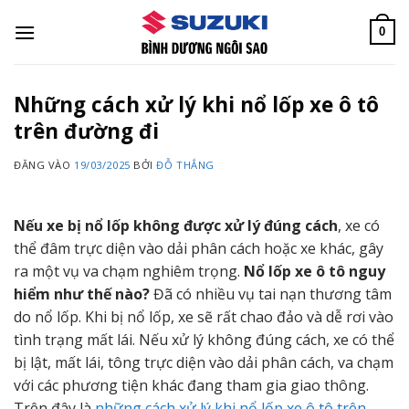
Bỏ
qua
0
nội
dung
Những cách xử lý khi nổ lốp xe ô tô
trên đường đi
ĐĂNG VÀO
19/03/2025
BỞI
ĐỖ THẮNG
Nếu xe bị nổ lốp không được xử lý đúng cách
, xe có
thể đâm trực diện vào dải phân cách hoặc xe khác, gây
ra một vụ va chạm nghiêm trọng.
Nổ lốp xe ô tô nguy
hiểm như thế nào?
Đã có nhiều vụ tai nạn thương tâm
do nổ lốp. Khi bị nổ lốp, xe sẽ rất chao đảo và dễ rơi vào
tình trạng mất lái. Nếu xử lý không đúng cách, xe có thể
bị lật, mất lái, tông trực diện vào dải phân cách, va chạm
với các phương tiện khác đang tham gia giao thông.
Trên đây là
những cách xử lý khi nổ lốp xe ô tô trên