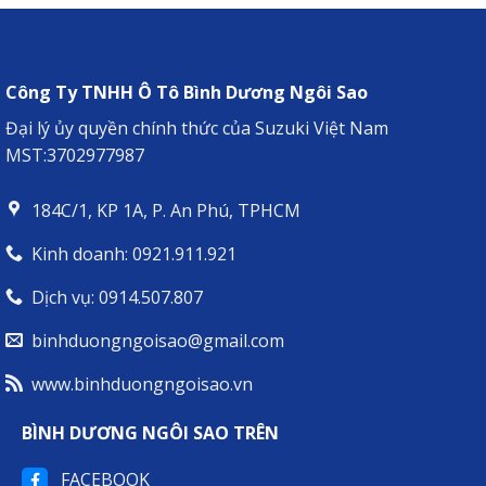
ĐỒNG
XL7
HÀNH
HYBRID
CHUYÊN
–
CHỞ
NGƯỜI
BẠN
Công Ty TNHH Ô Tô Bình Dương Ngôi Sao
ĐỒNG
HÀNH
Đại lý ủy quyền chính thức của Suzuki Việt Nam
LÝ
MST:3702977987
TƯỞNG
CHO
MỌI
184C/1, KP 1A, P. An Phú, TPHCM
HÀNH
TRÌNH
Kinh doanh: 0921.911.921
Dịch vụ: 0914.507.807
binhduongngoisao@gmail.com
www.binhduongngoisao.vn
BÌNH DƯƠNG NGÔI SAO TRÊN
FACEBOOK