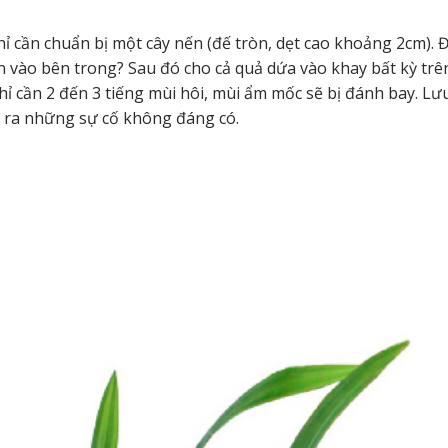
ỉ cần chuẩn bị một cây nến (đế tròn, dẹt cao khoảng 2cm). 
n vào bên trong? Sau đó cho cả quả dứa vào khay bất kỳ trên
ỉ cần 2 đến 3 tiếng mùi hôi, mùi ẩm mốc sẽ bị đánh bay. Lư
y ra những sự cố không đáng có.