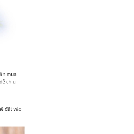
cần mua
dễ chịu.
hê đặt vào