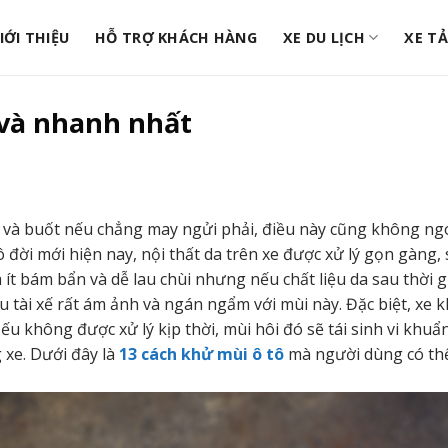
IỚI THIỆU
HỖ TRỢ KHÁCH HÀNG
XE DU LỊCH
XE TẢ
 và nhanh nhất
 và buốt nếu chẳng may ngửi phải, điều này cũng không ngoạ
tô đời mới hiện nay, nội thất da trên xe được xử lý gọn gàng,
à ít bám bẩn và dễ lau chùi nhưng nếu chất liệu da sau thời 
u tài xế rất ám ảnh và ngán ngẩm với mùi này. Đặc biệt, xe
u không được xử lý kịp thời, mùi hôi đó sẽ tái sinh vi khuẩn
 xe. Dưới đây là
13 cách khử mùi ô tô
mà người dùng có th