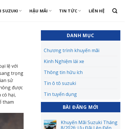
I SUZUKI
HẬU MÃI
TIN TỨC
LIÊN HỆ
DANH MỤC
Chương trình khuyến mãi
Kinh Nghiệm lái xe
i lệ với
Thông tin hữu ích
 sang trọng
gian sử
Tin ô tô suzuki
 không được
Tin tuyển dụng
 có hại,
ể tham
BÀI ĐĂNG MỚI
Khuyến Mãi Suzuki Tháng
8/2026: Ưu Đãi Lên Đến