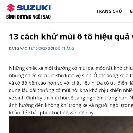
Bỏ
qua
TRANG CHỦ
G
nội
dung
13 cách khử mùi ô tô hiệu quả
ĐĂNG VÀO
19/10/2025
BỞI
ĐỖ THẮNG
Những chiếc xe mới thường có mùi da, mốc rất khó chịu
những chiếc xe cũ, ít khi được vệ sinh. Ở các dòng xe ô 
và có độ bền cao hơn so với chất liệu nỉ.Da có ưu điểm l
dụng lâu dài thường có mùi hôi khá khó chịu khiến nhiề
vệ sinh định kỳ thì mùi hôi sẽ càng nghiêm trọng hơn. Nế
ảnh hưởng đến không khí trong xe và người ngồi trong
khảo để khắc phục triệt để vấn đề này.