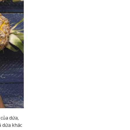
 của dứa,
ả dứa khác