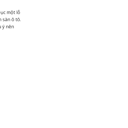
Đục một lỗ
 sàn ô tô.
u ý nên