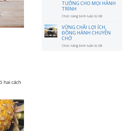
đồn?
TƯỞNG CHO MỌI HÀNH
RỘNG
TRÌNH
MỞ
ở
Chức năng bình luận bị tắt
CHÚC
MỪNG
VỮNG CHÃI LỢI ÍCH,
ANH
ĐỒNG HÀNH CHUYÊN
LÊ
CHỞ
VĂN
ở
Chức năng bình luận bị tắt
DŨNG
VỮNG
NHẬN
CHÃI
XE
LỢI
SUZUKI
ÍCH,
XL7
ĐỒNG
HYBRID
HÀNH
–
CHUYÊN
NGƯỜI
ó hai cách
CHỞ
BẠN
ĐỒNG
HÀNH
LÝ
TƯỞNG
CHO
MỌI
HÀNH
TRÌNH