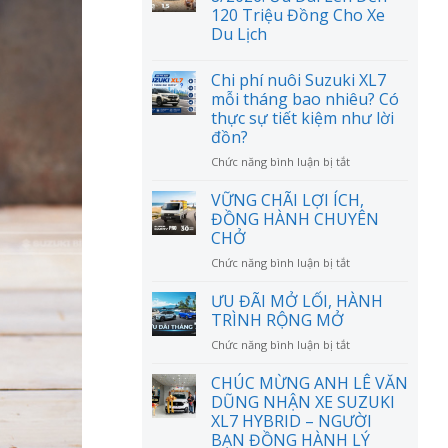
120 Triệu Đồng Cho Xe
Du Lịch
Chi phí nuôi Suzuki XL7
mỗi tháng bao nhiêu? Có
thực sự tiết kiệm như lời
đồn?
ở
Chức năng bình luận bị tắt
Chi
phí
VỮNG CHÃI LỢI ÍCH,
nuôi
ĐỒNG HÀNH CHUYÊN
Suzuki
CHỞ
XL7
ở
Chức năng bình luận bị tắt
mỗi
VỮNG
tháng
CHÃI
bao
ƯU ĐÃI MỞ LỐI, HÀNH
LỢI
nhiêu?
TRÌNH RỘNG MỞ
ÍCH,
Có
ở
Chức năng bình luận bị tắt
ĐỒNG
thực
ƯU
HÀNH
sự
ĐÃI
CHÚC MỪNG ANH LÊ VĂN
CHUYÊN
tiết
MỞ
CHỞ
DŨNG NHẬN XE SUZUKI
kiệm
LỐI,
như
XL7 HYBRID – NGƯỜI
HÀNH
lời
BẠN ĐỒNG HÀNH LÝ
TRÌNH