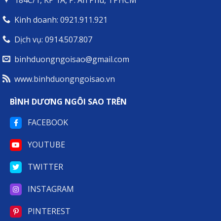
184C/1, KP 1A, P. An Phú, TPHCM
HÀNH
TRÌNH
Kinh doanh: 0921.911.921
Dịch vụ: 0914.507.807
binhduongngoisao@gmail.com
www.binhduongngoisao.vn
BÌNH DƯƠNG NGÔI SAO TRÊN
FACEBOOK
YOUTUBE
TWITTER
INSTAGRAM
PINTEREST