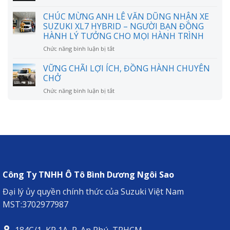
ƯU
ĐỒNG
Có
ĐÃI
CHÚC MỪNG ANH LÊ VĂN DŨNG NHẬN XE
HÀNH
thực
MỞ
CHUYÊN
SUZUKI XL7 HYBRID – NGƯỜI BẠN ĐỒNG
sự
LỐI,
CHỞ
HÀNH LÝ TƯỞNG CHO MỌI HÀNH TRÌNH
tiết
HÀNH
kiệm
TRÌNH
ở
Chức năng bình luận bị tắt
như
RỘNG
CHÚC
lời
MỞ
MỪNG
VỮNG CHÃI LỢI ÍCH, ĐỒNG HÀNH CHUYÊN
đồn?
ANH
CHỞ
LÊ
ở
Chức năng bình luận bị tắt
VĂN
VỮNG
DŨNG
CHÃI
NHẬN
LỢI
XE
ÍCH,
SUZUKI
ĐỒNG
XL7
HÀNH
HYBRID
CHUYÊN
–
CHỞ
NGƯỜI
BẠN
Công Ty TNHH Ô Tô Bình Dương Ngôi Sao
ĐỒNG
HÀNH
Đại lý ủy quyền chính thức của Suzuki Việt Nam
LÝ
MST:3702977987
TƯỞNG
CHO
MỌI