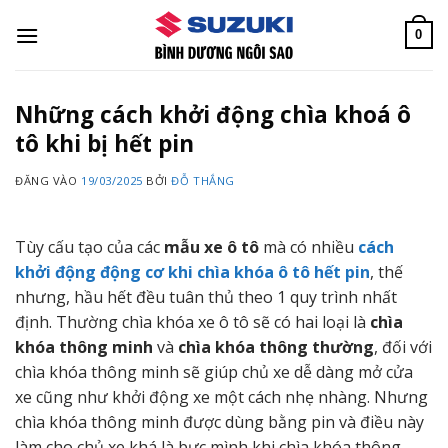
Bỏ
qua
0
nội
dung
Những cách khởi động chìa khoá ô
tô khi bị hết pin
ĐĂNG VÀO
19/03/2025
BỞI
ĐỖ THẮNG
Tùy cấu tạo của các
mẫu xe ô tô
mà có nhiều
cách
khởi động động cơ khi chìa khóa ô tô hết pin
, thế
nhưng, hầu hết đều tuân thủ theo 1 quy trình nhất
định. Thường chìa khóa xe ô tô sẽ có hai loại là
chìa
khóa thông minh
và
chìa khóa thông thường
, đối với
chìa khóa thông minh sẽ giúp chủ xe dễ dàng mở cửa
xe cũng như khởi động xe một cách nhẹ nhàng. Nhưng
chìa khóa thông minh được dùng bằng pin và điều này
làm cho chủ xe khá là bực mình khi chìa khóa thông