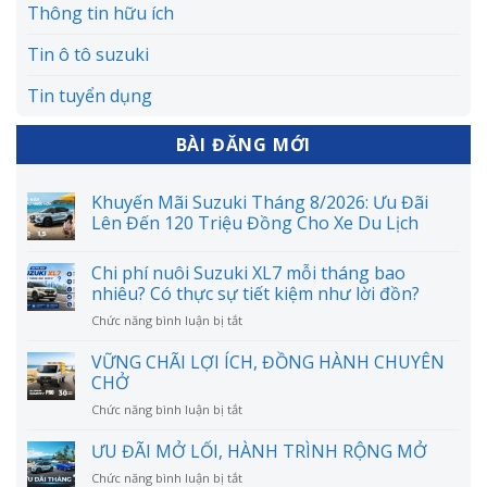
Thông tin hữu ích
Tin ô tô suzuki
Tin tuyển dụng
BÀI ĐĂNG MỚI
Khuyến Mãi Suzuki Tháng 8/2026: Ưu Đãi
Lên Đến 120 Triệu Đồng Cho Xe Du Lịch
Chi phí nuôi Suzuki XL7 mỗi tháng bao
nhiêu? Có thực sự tiết kiệm như lời đồn?
ở
Chức năng bình luận bị tắt
Chi
phí
VỮNG CHÃI LỢI ÍCH, ĐỒNG HÀNH CHUYÊN
nuôi
CHỞ
Suzuki
ở
Chức năng bình luận bị tắt
XL7
VỮNG
mỗi
CHÃI
ƯU ĐÃI MỞ LỐI, HÀNH TRÌNH RỘNG MỞ
tháng
LỢI
bao
ở
Chức năng bình luận bị tắt
ÍCH,
nhiêu?