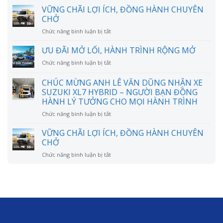
phí
VỮNG CHÃI LỢI ÍCH, ĐỒNG HÀNH CHUYÊN
nuôi
CHỞ
Suzuki
ở
Chức năng bình luận bị tắt
XL7
VỮNG
mỗi
CHÃI
ƯU ĐÃI MỞ LỐI, HÀNH TRÌNH RỘNG MỞ
tháng
LỢI
bao
ở
Chức năng bình luận bị tắt
ÍCH,
nhiêu?
ƯU
ĐỒNG
Có
ĐÃI
CHÚC MỪNG ANH LÊ VĂN DŨNG NHẬN XE
HÀNH
thực
MỞ
CHUYÊN
SUZUKI XL7 HYBRID – NGƯỜI BẠN ĐỒNG
sự
LỐI,
CHỞ
HÀNH LÝ TƯỞNG CHO MỌI HÀNH TRÌNH
tiết
HÀNH
kiệm
TRÌNH
ở
Chức năng bình luận bị tắt
như
RỘNG
CHÚC
lời
MỞ
MỪNG
VỮNG CHÃI LỢI ÍCH, ĐỒNG HÀNH CHUYÊN
đồn?
ANH
CHỞ
LÊ
ở
Chức năng bình luận bị tắt
VĂN
VỮNG
DŨNG
CHÃI
NHẬN
LỢI
XE
ÍCH,
SUZUKI
ĐỒNG
XL7
HÀNH
HYBRID
CHUYÊN
–
CHỞ