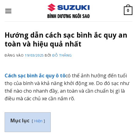
Bỏ
qua
0
nội
dung
Hướng dẫn cách sạc bình ắc quy an
toàn và hiệu quả nhất
ĐĂNG VÀO
19/03/2025
BỞI
ĐỖ THẮNG
Cách sạc bình ắc quy ô tô
có thể ảnh hưởng đến tuổi
thọ của bình và khả năng khởi động xe. Do đó sạc như
thế nào cho nhanh đầy, an toàn và cần chuẩn bị gì là
điều mà các chủ xe cần nắm rõ.
Mục lục
Hiện