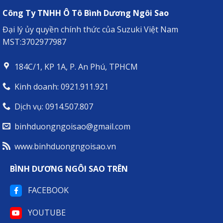
NGƯỜI
BẠN
Công Ty TNHH Ô Tô Bình Dương Ngôi Sao
ĐỒNG
HÀNH
Đại lý ủy quyền chính thức của Suzuki Việt Nam
LÝ
MST:3702977987
TƯỞNG
CHO
MỌI
184C/1, KP 1A, P. An Phú, TPHCM
HÀNH
TRÌNH
Kinh doanh: 0921.911.921
Dịch vụ: 0914.507.807
binhduongngoisao@gmail.com
www.binhduongngoisao.vn
BÌNH DƯƠNG NGÔI SAO TRÊN
FACEBOOK
YOUTUBE