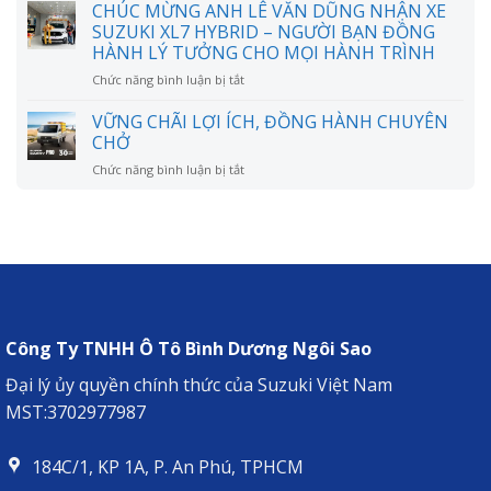
ĐÃI
CHÚC MỪNG ANH LÊ VĂN DŨNG NHẬN XE
HÀNH
thực
MỞ
CHUYÊN
SUZUKI XL7 HYBRID – NGƯỜI BẠN ĐỒNG
sự
LỐI,
CHỞ
HÀNH LÝ TƯỞNG CHO MỌI HÀNH TRÌNH
tiết
HÀNH
kiệm
TRÌNH
ở
Chức năng bình luận bị tắt
như
RỘNG
CHÚC
lời
MỞ
MỪNG
VỮNG CHÃI LỢI ÍCH, ĐỒNG HÀNH CHUYÊN
đồn?
ANH
CHỞ
LÊ
ở
Chức năng bình luận bị tắt
VĂN
VỮNG
DŨNG
CHÃI
NHẬN
LỢI
XE
ÍCH,
SUZUKI
ĐỒNG
XL7
HÀNH
HYBRID
CHUYÊN
–
CHỞ
NGƯỜI
BẠN
Công Ty TNHH Ô Tô Bình Dương Ngôi Sao
ĐỒNG
HÀNH
Đại lý ủy quyền chính thức của Suzuki Việt Nam
LÝ
MST:3702977987
TƯỞNG
CHO
MỌI
184C/1, KP 1A, P. An Phú, TPHCM
HÀNH
TRÌNH