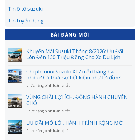
Tin ô tô suzuki
Tin tuyển dụng
BÀI ĐĂNG MỚI
Khuyến Mãi Suzuki Tháng 8/2026: Ưu Đãi
Lên Đến 120 Triệu Đồng Cho Xe Du Lịch
Chi phí nuôi Suzuki XL7 mỗi tháng bao
nhiêu? Có thực sự tiết kiệm như lời đồn?
ở
Chức năng bình luận bị tắt
Chi
phí
VỮNG CHÃI LỢI ÍCH, ĐỒNG HÀNH CHUYÊN
nuôi
CHỞ
Suzuki
ở
Chức năng bình luận bị tắt
XL7
VỮNG
mỗi
CHÃI
ƯU ĐÃI MỞ LỐI, HÀNH TRÌNH RỘNG MỞ
tháng
LỢI
bao
ở
Chức năng bình luận bị tắt
ÍCH,
nhiêu?
ƯU
ĐỒNG
Có