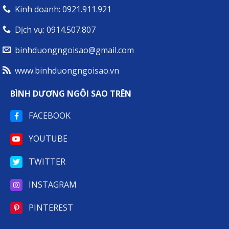
Kinh doanh: 0921.911.921
Dịch vụ: 0914.507.807
binhduongngoisao@gmail.com
www.binhduongngoisao.vn
BÌNH DƯƠNG NGÔI SAO TRÊN
FACEBOOK
YOUTUBE
TWITTER
INSTAGRAM
PINTEREST