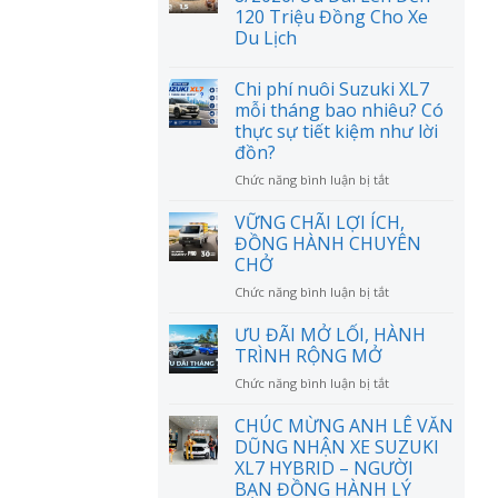
120 Triệu Đồng Cho Xe
Du Lịch
Chi phí nuôi Suzuki XL7
mỗi tháng bao nhiêu? Có
thực sự tiết kiệm như lời
đồn?
ở
Chức năng bình luận bị tắt
Chi
phí
VỮNG CHÃI LỢI ÍCH,
nuôi
ĐỒNG HÀNH CHUYÊN
Suzuki
CHỞ
XL7
ở
Chức năng bình luận bị tắt
mỗi
VỮNG
tháng
CHÃI
bao
ƯU ĐÃI MỞ LỐI, HÀNH
LỢI
nhiêu?
TRÌNH RỘNG MỞ
ÍCH,
Có
ở
Chức năng bình luận bị tắt
ĐỒNG
thực
ƯU
HÀNH
sự
ĐÃI
CHÚC MỪNG ANH LÊ VĂN
CHUYÊN
tiết
MỞ
CHỞ
DŨNG NHẬN XE SUZUKI
kiệm
LỐI,
như
XL7 HYBRID – NGƯỜI
HÀNH
lời
BẠN ĐỒNG HÀNH LÝ
TRÌNH