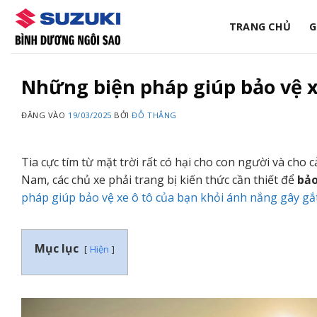
Bỏ
qua
TRANG CHỦ
G
nội
dung
Những biện pháp giúp bảo vệ x
ĐĂNG VÀO
19/03/2025
BỞI
ĐỖ THẮNG
Tia cực tím từ mặt trời rất có hại cho con người và cho cả
Nam, các chủ xe phải trang bị kiến thức cần thiết để
bảo
pháp giúp bảo vệ xe ô tô của bạn khỏi ánh nắng gây gắ
Mục lục
Hiện