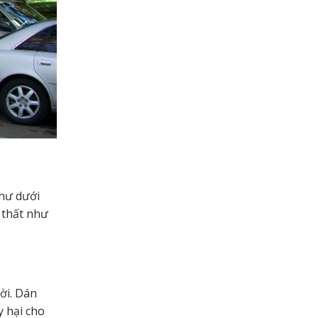
như dưới
i thất như
ời. Dán
y hại cho