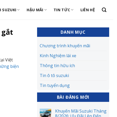
I SUZUKI
HẬU MÃI
TIN TỨC
LIÊN HỆ
 gắt
DANH MỤC
Chương trình khuyến mãi
Kinh Nghiệm lái xe
ại Việt
Thông tin hữu ích
hững biện
Tin ô tô suzuki
Tin tuyển dụng
BÀI ĐĂNG MỚI
Khuyến Mãi Suzuki Tháng
8/2026: Ưu Đãi Lên Đến