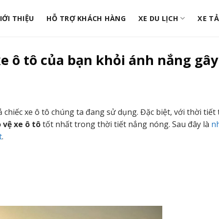
IỚI THIỆU
HỖ TRỢ KHÁCH HÀNG
XE DU LỊCH
XE TẢ
e ô tô của bạn khỏi ánh nắng gây
 chiếc xe ô tô chúng ta đang sử dụng. Đặc biệt, với thời tiết t
 vệ xe ô tô
tốt nhất trong thời tiết nắng nóng. Sau đây là
n
t
.