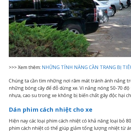
>>> Xem thêm:
NHỮNG TÍNH NĂNG CẦN TRANG BỊ TIÊ
Chúng ta cần tìm những nơi râm mát tránh ánh nắng trự
những bóng cây để đỗ dừng xe. Vì nắng nóng 50-70 độ C t
nhựa, cao su trong xe không bị biến chất gây độc hại c
Dán phim cách nhiệt cho xe
Hiện nay các loại phim cách nhiệt có khả năng loại bỏ 80
phim cách nhiệt có thể giúp giảm tổng lượng nhiệt từ 