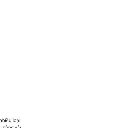
nhiều loại
i bằng vải