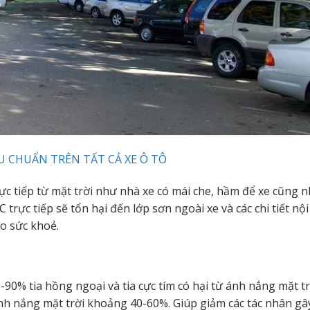
U CHUẨN TRÊN TẤT CẢ XE Ô TÔ
c tiếp từ mặt trời như nhà xe có mái che, hầm để xe cũng 
rực tiếp sẽ tổn hại đến lớp sơn ngoài xe và các chi tiết nộ
ho sức khoẻ.
-90% tia hồng ngoại và tia cực tím có hại từ ánh nắng mặt tr
ánh nắng mặt trời khoảng 40-60%. Giúp giảm các tác nhân gâ