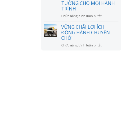
đồn?
TƯỞNG CHO MỌI HÀNH
RỘNG
TRÌNH
MỞ
ở
Chức năng bình luận bị tắt
CHÚC
MỪNG
VỮNG CHÃI LỢI ÍCH,
ANH
ĐỒNG HÀNH CHUYÊN
LÊ
CHỞ
VĂN
ở
Chức năng bình luận bị tắt
DŨNG
VỮNG
NHẬN
CHÃI
XE
LỢI
SUZUKI
ÍCH,
XL7
ĐỒNG
HYBRID
HÀNH
–
CHUYÊN
NGƯỜI
CHỞ
BẠN
ĐỒNG
HÀNH
LÝ
TƯỞNG
CHO
MỌI
HÀNH
TRÌNH