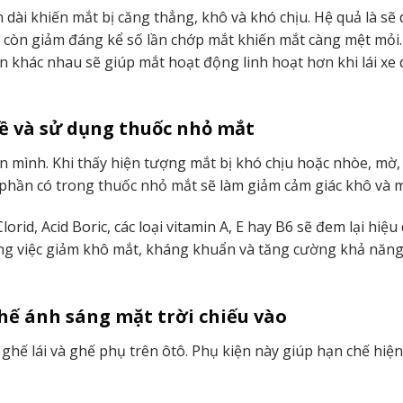
 dài khiến mắt bị căng thẳng, khô và khó chịu. Hệ quả là sẽ 
 còn giảm đáng kể số lần chớp mắt khiến mắt càng mệt mỏi
ìn khác nhau sẽ giúp mắt hoạt động linh hoạt hơn khi lái xe 
lề và sử dụng thuốc nhỏ mắt
n mình. Khi thấy hiện tượng mắt bị khó chịu hoặc nhòe, mờ, 
 phần có trong thuốc nhỏ mắt sẽ làm giảm cảm giác khô và m
d, Acid Boric, các loại vitamin A, E hay B6 sẽ đem lại hiệu 
ong việc giảm khô mắt, kháng khuẩn và tăng cường khả năng
hế ánh sáng mặt trời chiếu vào
ghế lái và ghế phụ trên ôtô. Phụ kiện này giúp hạn chế hiệ