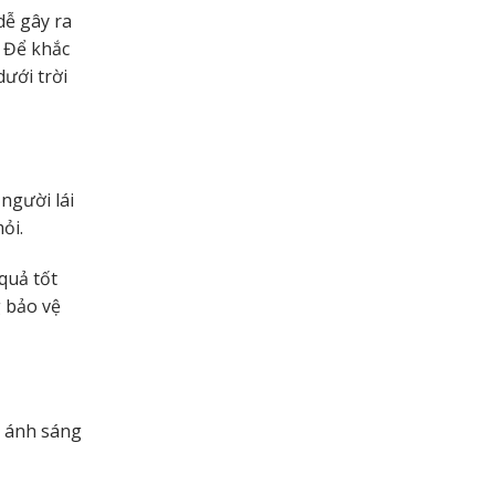
dễ gây ra
. Để khắc
dưới trời
người lái
ỏi.
quả tốt
 bảo vệ
n ánh sáng