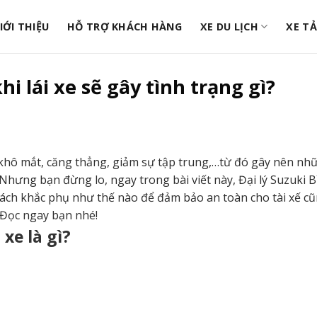
IỚI THIỆU
HỖ TRỢ KHÁCH HÀNG
XE DU LỊCH
XE TẢ
 lái xe sẽ gây tình trạng gì?
khô mắt, căng thẳng, giảm sự tập trung,…từ đó gây nên nh
 Nhưng bạn đừng lo, ngay trong bài viết này, Đại lý Suzuki
 cách khắc phụ như thế nào để đảm bảo an toàn cho tài xế c
 Đọc ngay bạn nhé!
xe là gì?