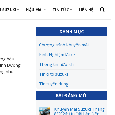
I SUZUKI
HẬU MÃI
TIN TỨC
LIÊN HỆ
DANH MỤC
Chương trình khuyến mãi
Kinh Nghiệm lái xe
ững hậu
Thông tin hữu ích
 Bình Dương
ũng như
Tin ô tô suzuki
Tin tuyển dụng
BÀI ĐĂNG MỚI
Khuyến Mãi Suzuki Tháng
8/2026: Ưu Đãi Lên Đến