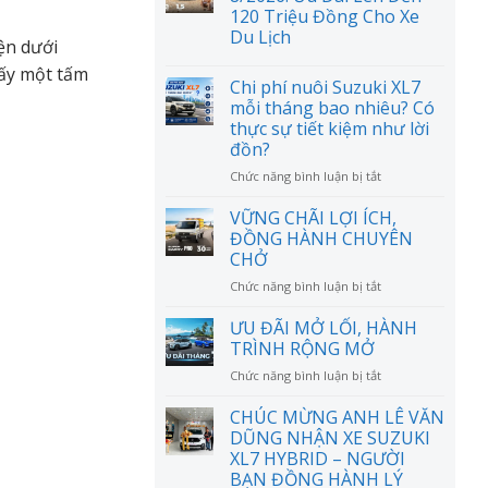
120 Triệu Đồng Cho Xe
Du Lịch
ện dưới
hấy một tấm
Chi phí nuôi Suzuki XL7
mỗi tháng bao nhiêu? Có
thực sự tiết kiệm như lời
đồn?
ở
Chức năng bình luận bị tắt
Chi
phí
VỮNG CHÃI LỢI ÍCH,
nuôi
ĐỒNG HÀNH CHUYÊN
Suzuki
CHỞ
XL7
ở
Chức năng bình luận bị tắt
mỗi
VỮNG
tháng
CHÃI
bao
ƯU ĐÃI MỞ LỐI, HÀNH
LỢI
nhiêu?
TRÌNH RỘNG MỞ
ÍCH,
Có
ở
Chức năng bình luận bị tắt
ĐỒNG
thực
ƯU
HÀNH
sự
ĐÃI
CHÚC MỪNG ANH LÊ VĂN
CHUYÊN
tiết
MỞ
CHỞ
DŨNG NHẬN XE SUZUKI
kiệm
LỐI,
như
XL7 HYBRID – NGƯỜI
HÀNH
lời
BẠN ĐỒNG HÀNH LÝ
TRÌNH