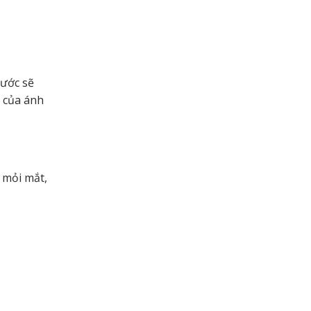
rước sẽ
g của ánh
 mỏi mắt,