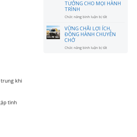
đồn?
TƯỞNG CHO MỌI HÀNH
RỘNG
TRÌNH
MỞ
ở
Chức năng bình luận bị tắt
CHÚC
MỪNG
VỮNG CHÃI LỢI ÍCH,
ANH
ĐỒNG HÀNH CHUYÊN
LÊ
CHỞ
VĂN
ở
Chức năng bình luận bị tắt
DŨNG
VỮNG
NHẬN
CHÃI
XE
LỢI
SUZUKI
ÍCH,
XL7
ĐỒNG
HYBRID
HÀNH
–
 trung khi
CHUYÊN
NGƯỜI
CHỞ
BẠN
ĐỒNG
HÀNH
gặp tình
LÝ
TƯỞNG
CHO
MỌI
HÀNH
TRÌNH