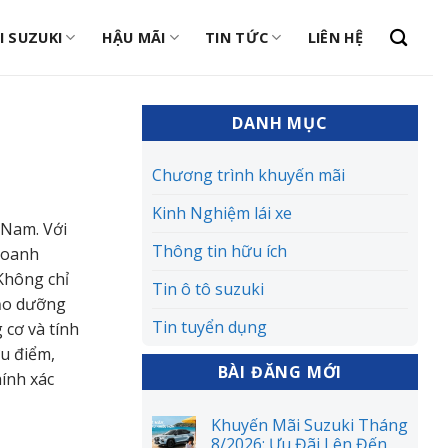
I SUZUKI
HẬU MÃI
TIN TỨC
LIÊN HỆ
DANH MỤC
Chương trình khuyến mãi
Kinh Nghiệm lái xe
 Nam. Với
Thông tin hữu ích
doanh
Không chỉ
Tin ô tô suzuki
bảo dưỡng
Tin tuyển dụng
 cơ và tính
ưu điểm,
BÀI ĐĂNG MỚI
hính xác
Khuyến Mãi Suzuki Tháng
8/2026: Ưu Đãi Lên Đến