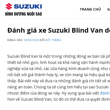
Bỏ
qua
TRANG CHỦ
G
nội
dung
Đánh giá xe Suzuki Blind Van 
ĐĂNG VÀO
18/03/2025
BỞI
ĐỖ THẮNG
Suzuki Blind Van là một trong những dòng xe bán tải ph
thiết kế nhỏ gọn, linh hoạt và khả năng vận hành mạn
nghiệp vừa và nhỏ, các cửa hàng kinh doanh cũng như 
nổi bật với giá thành hợp lý, xe còn mang lại hiệu quả k
thấp. Bài viết này sẽ đưa ra những đánh giá chi tiết về x
năng an toàn. Chúng ta sẽ cùng tìm hiểu tại sao Suzuki
nhược điểm của dòng xe này. Hy vọng qua bài viết
đánh 
hơn về Suzuki Blind Van, từ đó có thể đưa ra quyết địn