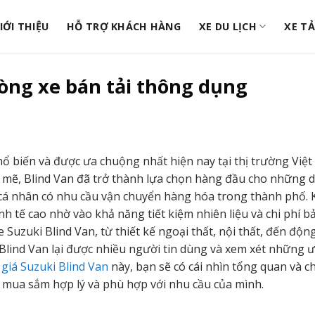
IỚI THIỆU
HỖ TRỢ KHÁCH HÀNG
XE DU LỊCH
XE TẢ
dòng xe bán tải thông dụng
ổ biến và được ưa chuộng nhất hiện nay tại thị trường Việt
h mẽ, Blind Van đã trở thành lựa chọn hàng đầu cho những 
cá nhân có nhu cầu vận chuyển hàng hóa trong thành phố. 
inh tế cao nhờ vào khả năng tiết kiệm nhiên liệu và chi phí 
e Suzuki Blind Van, từ thiết kế ngoại thất, nội thất, đến động
 Blind Van lại được nhiều người tin dùng và xem xét những 
giá Suzuki Blind Van
này, bạn sẽ có cái nhìn tổng quan và c
h mua sắm hợp lý và phù hợp với nhu cầu của mình.