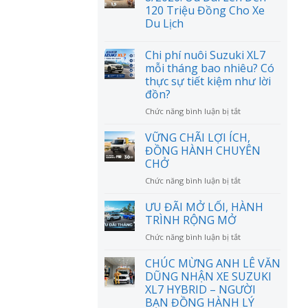
120 Triệu Đồng Cho Xe
Du Lịch
Chi phí nuôi Suzuki XL7
mỗi tháng bao nhiêu? Có
thực sự tiết kiệm như lời
đồn?
ở
Chức năng bình luận bị tắt
Chi
phí
VỮNG CHÃI LỢI ÍCH,
nuôi
ĐỒNG HÀNH CHUYÊN
Suzuki
CHỞ
XL7
ở
Chức năng bình luận bị tắt
mỗi
VỮNG
tháng
CHÃI
bao
ƯU ĐÃI MỞ LỐI, HÀNH
LỢI
nhiêu?
TRÌNH RỘNG MỞ
ÍCH,
Có
ở
Chức năng bình luận bị tắt
ĐỒNG
thực
ƯU
HÀNH
sự
ĐÃI
CHÚC MỪNG ANH LÊ VĂN
CHUYÊN
tiết
MỞ
CHỞ
DŨNG NHẬN XE SUZUKI
kiệm
LỐI,
như
XL7 HYBRID – NGƯỜI
HÀNH
lời
BẠN ĐỒNG HÀNH LÝ
TRÌNH