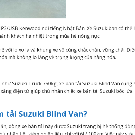
3/USB Kenwood nổi tiếng Nhật Bản. Xe Suzukiban có thể 
 hành khách hạ nhiệt trong mùa hè nóng nực.
với lò xo lá và khung xe vô cùng chắc chắn, vững chãi. Điề
 hóa mà không lo lắng về trọng lượng của hàng hóa.
hư Suzuki Truck 750kg, xe bán tải Suzuki Blind Van cũng
 xăng điện tử giúp chủ nhân chiếc xe bán tải Suzuki bốc lửa. 
 tải Suzuki Blind Van?
 Bản, dòng xe bán tải này được Suzuki trang bị hệ thống độ
nhân tiết kiệm nhiên liệu. chỉ với 6l / 100km. Việc này vừa 