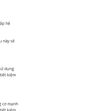
lắp hệ
u này sẽ
 sử dụng
tiết kiệm
ng cơ mạnh
tiết kiệm