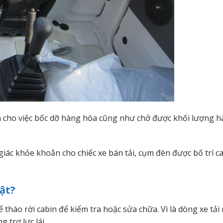
ện cho việc bốc dỡ hàng hóa cũng như chở được khối lượng 
iác khỏe khoắn cho chiếc xe bán tải, cụm đèn được bố trí c
bật?
 tháo rời cabin để kiểm tra hoặc sửa chữa. Vì là dòng xe tải
 trợ lực lái.