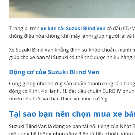
Trang bị trên
xe bán tải Suzuki Blind Van
có đầu CD/MP
thống điều hòa không khí (máy lạnh) giúp người lái và
Xe Suzuki Blind Van khẳng định sự khỏe khoắn, mạnh mẽ 
giúp cho xe bán tải Suzuki có thể chở được nhiều hàng
Động cơ của Suzuki Blind Van
Cũng giống như những sản phẩm thành công của hãng n
động cơ 4 thì, 4 xi lanh, 1L đạt tiêu chuẩn EURO IV phun
nhiên liệu hơn và thân thiện với môi trường.
Tại sao bạn nên chọn mua xe bán
Suzuki Blind Van là dòng xe bán tải nổi tiếng của Nhật
mẽ, cùng hệ thống phun xăng điện tử tiêu chuẩn giúp chủ 