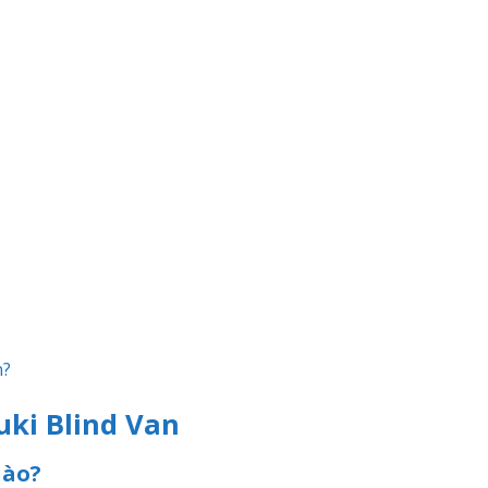
n?
zuki Blind Van
nào?