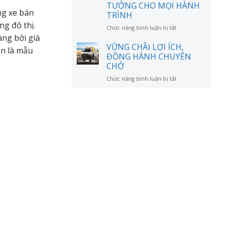
đồn?
TƯỞNG CHO MỌI HÀNH
RỘNG
ng xe bán
TRÌNH
MỞ
ng đô thị.
ở
Chức năng bình luận bị tắt
CHÚC
àng bởi giá
MỪNG
VỮNG CHÃI LỢI ÍCH,
an là mẫu
ANH
ĐỒNG HÀNH CHUYÊN
LÊ
CHỞ
VĂN
ở
Chức năng bình luận bị tắt
DŨNG
VỮNG
NHẬN
CHÃI
XE
LỢI
SUZUKI
ÍCH,
XL7
ĐỒNG
HYBRID
HÀNH
–
CHUYÊN
NGƯỜI
CHỞ
BẠN
ĐỒNG
HÀNH
LÝ
TƯỞNG
CHO
MỌI
HÀNH
TRÌNH