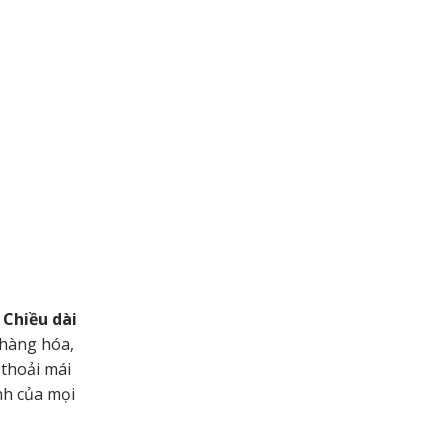
:
Chiều dài
 hàng hóa,
 thoải mái
nh của mọi