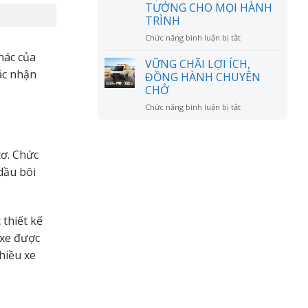
đồn?
TƯỞNG CHO MỌI HÀNH
RỘNG
TRÌNH
MỞ
ở
Chức năng bình luận bị tắt
CHÚC
hác của
MỪNG
VỮNG CHÃI LỢI ÍCH,
ANH
xác nhận
ĐỒNG HÀNH CHUYÊN
LÊ
CHỞ
VĂN
ở
Chức năng bình luận bị tắt
DŨNG
VỮNG
NHẬN
CHÃI
XE
LỢI
SUZUKI
cơ. Chức
ÍCH,
XL7
ĐỒNG
HYBRID
dầu bôi
HÀNH
–
CHUYÊN
NGƯỜI
CHỞ
BẠN
ĐỒNG
 thiết kế
HÀNH
 xe được
LÝ
TƯỞNG
hiều xe
CHO
MỌI
HÀNH
TRÌNH