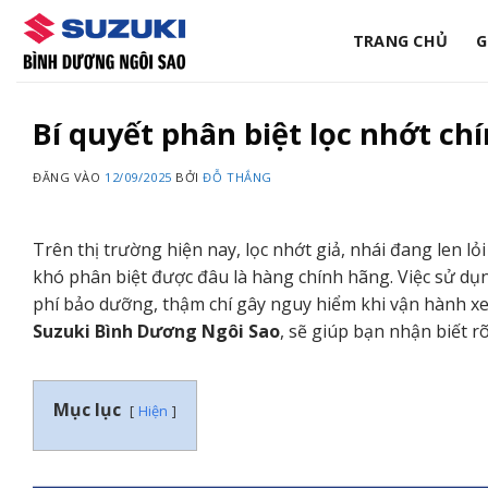
Bỏ
qua
TRANG CHỦ
G
nội
dung
Bí quyết phân biệt lọc nhớt ch
ĐĂNG VÀO
12/09/2025
BỞI
ĐỖ THẮNG
Trên thị trường hiện nay, lọc nhớt giả, nhái đang len lỏ
khó phân biệt được đâu là hàng chính hãng. Việc sử dụ
phí bảo dưỡng, thậm chí gây nguy hiểm khi vận hành xe. 
Suzuki Bình Dương Ngôi Sao
, sẽ giúp bạn nhận biết 
Mục lục
Hiện