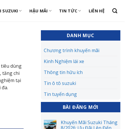
I SUZUKI
HẬU MÃI
TIN TỨC
LIÊN HỆ
DANH MỤC
Chương trình khuyến mãi
Kinh Nghiệm lái xe
i tiêu dùng
Thông tin hữu ích
 tăng chi
nghiệm tại
Tin ô tô suzuki
 đa.
Tin tuyển dụng
BÀI ĐĂNG MỚI
Khuyến Mãi Suzuki Tháng
8/2026: Ưu Đãi Lên Đến