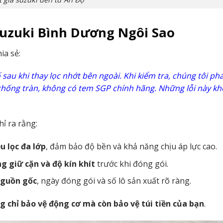
Suzuki Bình Dương Ngôi Sao
ia sẻ:
sau khi thay lọc nhớt bên ngoài. Khi kiểm tra, chúng tôi ph
 chống tràn, không có tem SGP chính hãng. Những lỗi này k
ỉ ra rằng:
ệu lọc đa lớp
, đảm bảo độ bền và khả năng chịu áp lực cao.
ng giữ cặn và độ kín khít
trước khi đóng gói.
nguồn gốc
, ngày đóng gói và số lô sản xuất rõ ràng.
 chỉ bảo vệ động cơ mà còn bảo vệ túi tiền của bạn
.