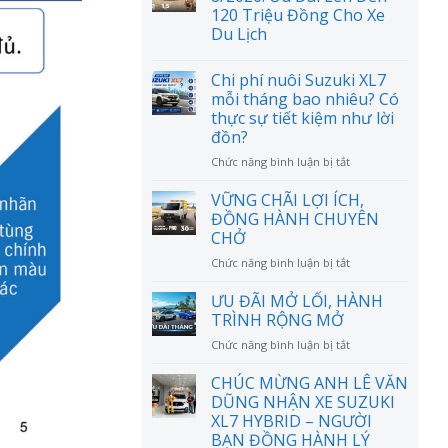
120 Triệu Đồng Cho Xe
Du Lịch
Chi phí nuôi Suzuki XL7
mỗi tháng bao nhiêu? Có
thực sự tiết kiệm như lời
đồn?
ở
Chức năng bình luận bị tắt
Chi
phí
VỮNG CHÃI LỢI ÍCH,
nuôi
ĐỒNG HÀNH CHUYÊN
Suzuki
CHỞ
XL7
ở
Chức năng bình luận bị tắt
mỗi
VỮNG
tháng
CHÃI
bao
ƯU ĐÃI MỞ LỐI, HÀNH
LỢI
nhiêu?
TRÌNH RỘNG MỞ
ÍCH,
Có
ở
Chức năng bình luận bị tắt
ĐỒNG
thực
ƯU
HÀNH
sự
ĐÃI
CHÚC MỪNG ANH LÊ VĂN
CHUYÊN
tiết
MỞ
CHỞ
DŨNG NHẬN XE SUZUKI
kiệm
LỐI,
như
XL7 HYBRID – NGƯỜI
HÀNH
lời
BẠN ĐỒNG HÀNH LÝ
TRÌNH