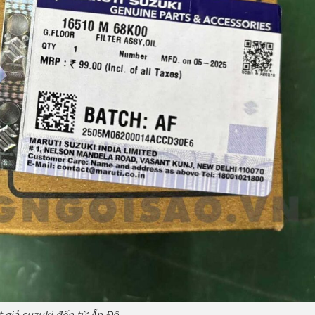
 giả suzuki đến từ Ấn Độ