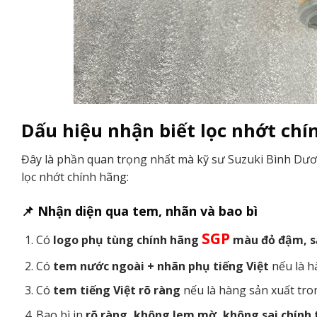
Dấu hiệu nhận biết lọc nhớt chí
Đây là phần quan trọng nhất mà kỹ sư Suzuki Bình Dươ
lọc nhớt chính hãng:
📌 Nhận diện qua tem, nhãn và bao bì
SGP
Có
logo phụ tùng chính hãng
màu đỏ đậm, sắ
Có
tem nước ngoài + nhãn phụ tiếng Việt
nếu là h
Có
tem tiếng Việt rõ ràng
nếu là hàng sản xuất tro
Bao bì in
rõ ràng, không lem mờ, không sai chính 