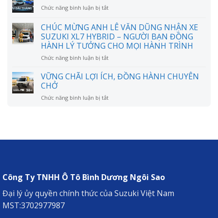
LỢI
bao
ở
Chức năng bình luận bị tắt
ÍCH,
nhiêu?
ƯU
ĐỒNG
Có
ĐÃI
CHÚC MỪNG ANH LÊ VĂN DŨNG NHẬN XE
HÀNH
thực
MỞ
CHUYÊN
SUZUKI XL7 HYBRID – NGƯỜI BẠN ĐỒNG
sự
LỐI,
CHỞ
HÀNH LÝ TƯỞNG CHO MỌI HÀNH TRÌNH
tiết
HÀNH
kiệm
TRÌNH
ở
Chức năng bình luận bị tắt
như
RỘNG
CHÚC
lời
MỞ
MỪNG
VỮNG CHÃI LỢI ÍCH, ĐỒNG HÀNH CHUYÊN
đồn?
ANH
CHỞ
LÊ
ở
Chức năng bình luận bị tắt
VĂN
VỮNG
DŨNG
CHÃI
NHẬN
LỢI
XE
ÍCH,
SUZUKI
ĐỒNG
XL7
HÀNH
HYBRID
CHUYÊN
–
CHỞ
NGƯỜI
BẠN
Công Ty TNHH Ô Tô Bình Dương Ngôi Sao
ĐỒNG
HÀNH
Đại lý ủy quyền chính thức của Suzuki Việt Nam
LÝ
MST:3702977987
TƯỞNG
CHO