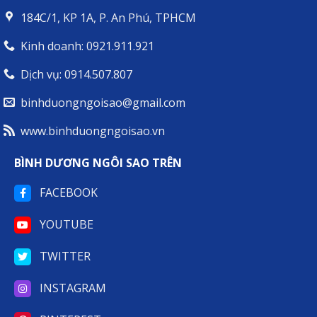
MỌI
184C/1, KP 1A, P. An Phú, TPHCM
HÀNH
TRÌNH
Kinh doanh: 0921.911.921
Dịch vụ: 0914.507.807
binhduongngoisao@gmail.com
www.binhduongngoisao.vn
BÌNH DƯƠNG NGÔI SAO TRÊN
FACEBOOK
YOUTUBE
TWITTER
INSTAGRAM