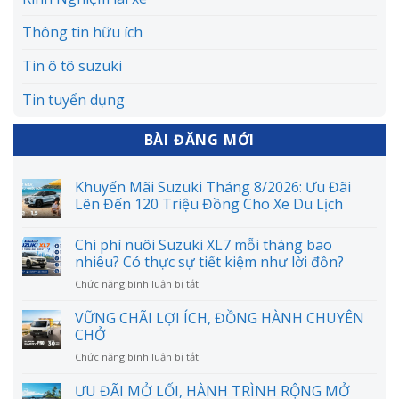
Thông tin hữu ích
Tin ô tô suzuki
Tin tuyển dụng
BÀI ĐĂNG MỚI
Khuyến Mãi Suzuki Tháng 8/2026: Ưu Đãi
Lên Đến 120 Triệu Đồng Cho Xe Du Lịch
Chi phí nuôi Suzuki XL7 mỗi tháng bao
nhiêu? Có thực sự tiết kiệm như lời đồn?
ở
Chức năng bình luận bị tắt
Chi
phí
VỮNG CHÃI LỢI ÍCH, ĐỒNG HÀNH CHUYÊN
nuôi
CHỞ
Suzuki
ở
Chức năng bình luận bị tắt
XL7
VỮNG
mỗi
CHÃI
ƯU ĐÃI MỞ LỐI, HÀNH TRÌNH RỘNG MỞ
tháng