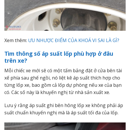
Xem thêm:
ƯU NHƯỢC ĐIỂM CỦA KHOÁ VI SAI LÀ GÌ?
Tìm thông số áp suất lốp phù hợp ở đâu
trên xe?
Mỗi chiếc xe mới sẽ có một tấm bảng đặt ở cửa bên tài
xế phía sau ghế ngồi, nó liệt kê áp suất thích hợp cho
từng lốp xe, bao gồm cả lốp dự phòng nếu xe của bạn
có. Các số này là khuyến nghị từ nhà sản xuất xe.
Lưu ý rằng áp suất ghi bên hông lốp xe không phải áp
suất chuẩn khuyến nghị mà là áp suất tối đa của lốp.