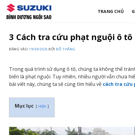
Bỏ
qua
TRANG CHỦ
G
nội
dung
3 Cách tra cứu phạt nguội ô tô
ĐĂNG VÀO
19/03/2025
BỞI
ĐỖ THẮNG
Trong quá trình sử dụng ô tô, chúng ta không thể trán
biến là phạt nguội. Tuy nhiên, nhiều người vẫn chưa hiể
bài viết này, chúng ta sẽ cùng tìm hiểu về
cách tra cứu 
Mục lục
Hiện