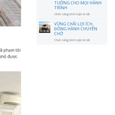
đồn?
TƯỞNG CHO MỌI HÀNH
RỘNG
TRÌNH
MỞ
ở
Chức năng bình luận bị tắt
CHÚC
MỪNG
VỮNG CHÃI LỢI ÍCH,
ANH
ĐỒNG HÀNH CHUYÊN
LÊ
CHỞ
VĂN
ở
Chức năng bình luận bị tắt
DŨNG
VỮNG
NHẬN
CHÃI
XE
đã phạm tội
LỢI
SUZUKI
 phố được
ÍCH,
XL7
ĐỒNG
HYBRID
HÀNH
–
CHUYÊN
NGƯỜI
CHỞ
BẠN
ĐỒNG
HÀNH
LÝ
TƯỞNG
CHO
MỌI
HÀNH
TRÌNH