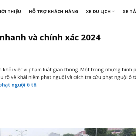
IỚI THIỆU
HỖ TRỢ KHÁCH HÀNG
XE DU LỊCH
XE TẢ
 nhanh và chính xác 2024
h khỏi việc vi phạm luật giao thông. Một trong những hình 
u rõ về khái niệm phạt nguội và cách tra cứu phạt nguội ô 
phạt nguội ô tô
.