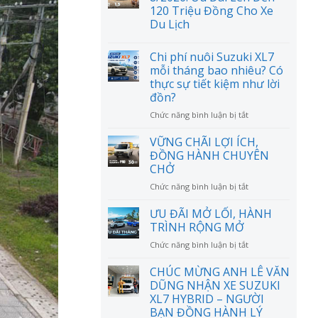
120 Triệu Đồng Cho Xe
Du Lịch
Chi phí nuôi Suzuki XL7
mỗi tháng bao nhiêu? Có
thực sự tiết kiệm như lời
đồn?
ở
Chức năng bình luận bị tắt
Chi
phí
VỮNG CHÃI LỢI ÍCH,
nuôi
ĐỒNG HÀNH CHUYÊN
Suzuki
CHỞ
XL7
ở
Chức năng bình luận bị tắt
mỗi
VỮNG
tháng
CHÃI
bao
ƯU ĐÃI MỞ LỐI, HÀNH
LỢI
nhiêu?
TRÌNH RỘNG MỞ
ÍCH,
Có
ở
Chức năng bình luận bị tắt
ĐỒNG
thực
ƯU
HÀNH
sự
ĐÃI
CHÚC MỪNG ANH LÊ VĂN
CHUYÊN
tiết
MỞ
CHỞ
DŨNG NHẬN XE SUZUKI
kiệm
LỐI,
như
XL7 HYBRID – NGƯỜI
HÀNH
lời
BẠN ĐỒNG HÀNH LÝ
TRÌNH