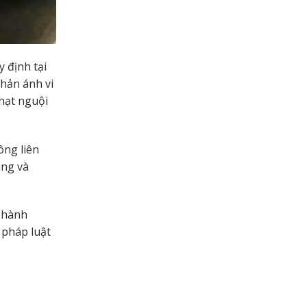
 định tại
hản ánh vi
hạt nguội
ông liên
úng và
m hành
 pháp luật