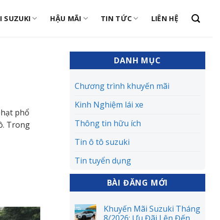
I SUZUKI
HẬU MÃI
TIN TỨC
LIÊN HỆ
DANH MỤC
Chương trình khuyến mãi
Kinh Nghiệm lái xe
phạt phổ
Thông tin hữu ích
tô. Trong
Tin ô tô suzuki
Tin tuyển dụng
BÀI ĐĂNG MỚI
Khuyến Mãi Suzuki Tháng
8/2026: Ưu Đãi Lên Đến