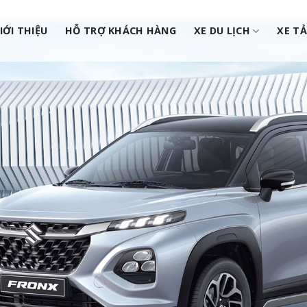
IỚI THIỆU
HỖ TRỢ KHÁCH HÀNG
XE DU LỊCH
XE TẢ