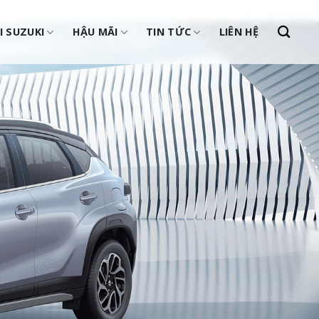
I SUZUKI
HẬU MÃI
TIN TỨC
LIÊN HỆ